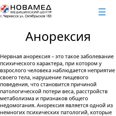
x
☰
×
×
×
×
×
×
Задать вопрос
Успешно
Неудача
Неудача
Неудача
Неудача
Запрос отклонен. Причина:
Запрос отклонен. Причина:
Запрос отклонен. Причина:
Запрос отклонен. Причина:
Запрос отправлен!
Анорексия
Мы свяжемся с вами в ближайшее время
Некорректно введен номер телефона
Не введено имя или вопрос
Не принято соглашение
Отклонена капча
Нервная анорексия – это такое заболевание
Я принимаю
"Cоглашение
психического характера, при котором у
об обработке персональных
взрослого человека наблюдается неприятие
данных."
своего тела, нарушение пищевого
поведения, что становится причиной
Отправить вопрос
патологической потери веса, расстройств
метаболизма и признаков общего
недомогания. Анорексия является одной из
немногих психических патологий, которые