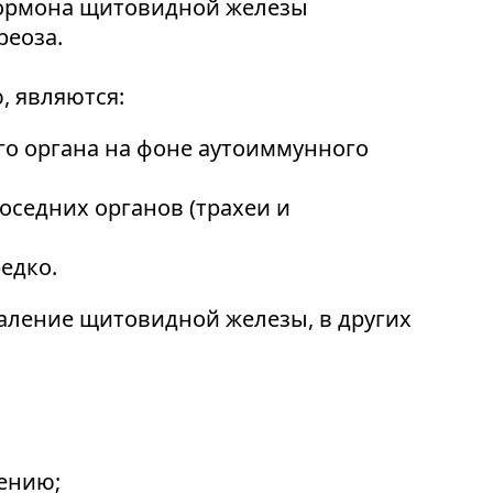
гормона щитовидной железы
реоза.
 являются:
го органа на фоне аутоиммунного
оседних органов (трахеи и
едко.
даление щитовидной железы, в других
ению;