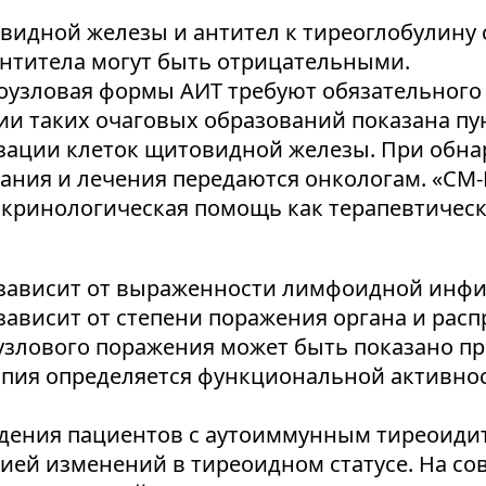
видной железы и антител к тиреоглобулину 
антитела могут быть отрицательными.
узловая формы АИТ требуют обязательного 
и таких очаговых образований показана пу
изации клеток щитовидной железы. При обн
ания и лечения передаются онкологам. «СМ
окринологическая помощь как терапевтическ
 зависит от выраженности лимфоидной инф
ависит от степени поражения органа и рас
узлового поражения может быть показано п
апия определяется функциональной активн
дения пациентов с аутоиммунным тиреоидит
ей изменений в тиреоидном статусе. На со