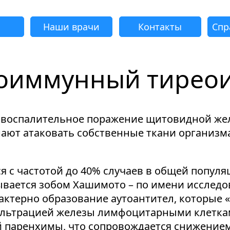
Наши врачи
Контакты
Спр
оиммунный тирео
адать вопрос
Успешно
еудача
еудача
еудача
еудача
Запрос отклонен. Причина:
Запрос отклонен. Причина:
Запрос отклонен. Причина:
Запрос отклонен. Причина:
Запрос отправлен!
о воспалительное поражение щитовидной же
Мы свяжемся с вами в ближайшее время
Некорректно введен номер телефона
Не введено имя или вопрос
Не принято соглашение
Отклонена капча
ют атаковать собственные ткани организма
 с частотой до 40% случаев в общей популя
вается зобом Хашимото – по имени исследов
Я принимаю
"Cоглашение
рактерно образование аутоантител, которые
об обработке персональных данных."
льтрацией железы лимфоцитарными клеткам
Отправить вопрос
 паренхимы, что сопровождается снижение