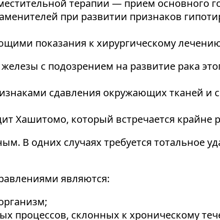
местительной терапии — прием основного 
аменителей при развитии признаков гипоти
щими показания к хирургическому лечению,
елезы с подозрением на развитие рака это
изнаками сдавления окружающих тканей и с
т Хашитомо, который встречается крайне р
м. В одних случаях требуется тотальное у
авлениями являются:
организм;
х процессов, склонных к хроническому теч