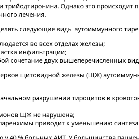
 и трийодтиронина. Однако это происходит 
нного лечения.
делять следующие виды аутоиммунного тире
юдается во всех отделах железы;
частка инфильтрации;
обой сочетание двух вышеперечисленных вид
зервов щитовидной железы (ЩЖ) аутоиммунн
оначальном разрушении тироцитов в кровото
рмонов ЩЖ не нарушена;
я паренхимы приводит к уменьшению синтеза
 у 40 % больных АИТ. У большинства пациен