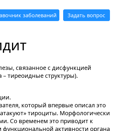
авочник заболеваний
Задать вопрос
идит
×
×
×
×
×
×
лезы, связанное с дисфункцией
 – тиреоидные структуры).
ции.
ателя, который впервые описал это
 «атакуют» тироциты. Морфологически
и. Со временем это приводит к
м функциональной активности органа