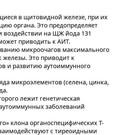
иеся в щитовидной железе, при их
цию органа. Это предопределяет
и воздействии на ЩЖ йода 131
может приводить к АИТ.
зованию микроочагов максимального
 железы. Это приводит к
ов и развитию аутоиммунного
да микроэлементов (селена, цинка,
да.
торого лежит генетическая
я аутоиммунных заболеваний
о» клона органоспецифических Т-
взаимодействуют с тиреоидными