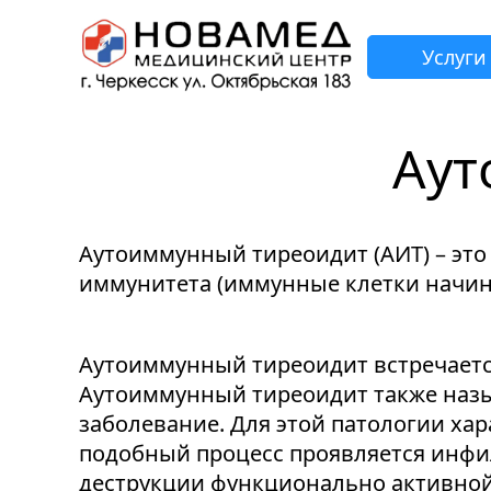
Услуги
Аут
З
Н
Н
Н
Н
Аутоиммунный тиреоидит (АИТ) – эт
иммунитета (иммунные клетки начина
Аутоиммунный тиреоидит встречается
Аутоиммунный тиреоидит также назы
заболевание. Для этой патологии ха
подобный процесс проявляется инфи
деструкции функционально активной