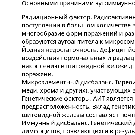
Основными причинами аутоиммунног
Радиационный фактор. Радиоактивны
поступлении в большом количестве в
многообразие форм поражений и раз
образуются аутоантитела к микросом
Йодная недостаточность. Дефицит й
воздействия гормональных и радиаци
накоплению в щитовидной железе д
поражени.
Микроэлементный дисбаланс. Тиреои
меди, хрома и других), участвующих
Генетические факторы. АИТ является
предрасположенность. Вклад генети
щитовидной железы составляет почти
Иммунный дисбаланс. Генетический 
лимфоцитов, появляющихся в резуль