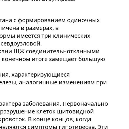
органа с формированием одиночных
ичена в размерах, в
формы имеется три клинических
псевдоузловой.
ткани ЩЖ соединительнотканными
 в конечном итоге замещает большую
ния, характеризующиеся
лезы, аналогичные изменениям при
рактера заболевания. Первоначально
е разрушение клеток щитовидной
овоток. В конце концов, когда
оявляются симптомы гипотиреоза. Эти