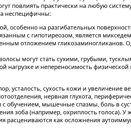
ут повлиять практически на любую систему
а неспецифичны:
й, особенно на разгибательных поверхностя
занным с гипотиреозом, является микседема
нным отложением гликозаминогликанов. Од
 волосы могут стать сухими, грубыми, тускл
й нагрузке и непереносимость физической 
ор, усталость, сухость кожи и увеличение в
отоотделения, нервная глухота, перифериче
и с обучением, мышечные спазмы, боль в су
чения зоба (например, охриплость голоса). 
ия расцениваются как осложнения аутоимму