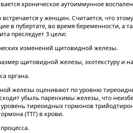
ивается хроническое аутоиммунное воспален
встречается у женщин. Считается, что этом
ие в пубертате, во время беременности, а т
та преследует 3 цели:
ческих изменений щитовидной железы.
азмер щитовидной железы, эхотекстуру и н
а органа.
ой железы оценивают по уровню тиреоидны
сходит убыль паренхимы железы, что неизб
 уровень тиреоидных гормонов трийодтирони
рмона (ТТГ) в крови.
процесса.