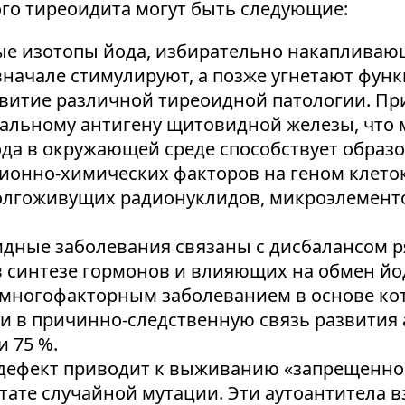
о тиреоидита могут быть следующие:
е изотопы йода, избирательно накапливающ
начале стимулируют, а позже угнетают функ
витие различной тиреоидной патологии. Пр
альному антигену щитовидной железы, что 
ода в окружающей среде способствует обра
онно-химических факторов на геном клеток
олгоживущих радионуклидов, микроэлемент
дные заболевания связаны с дисбалансом ря
 в синтезе гормонов и влияющих на обмен йо
 многофакторным заболеванием в основе ко
ки в причинно-следственную связь развити
 75 %.
дефект приводит к выживанию «запрещенног
тате случайной мутации. Эти аутоантитела 