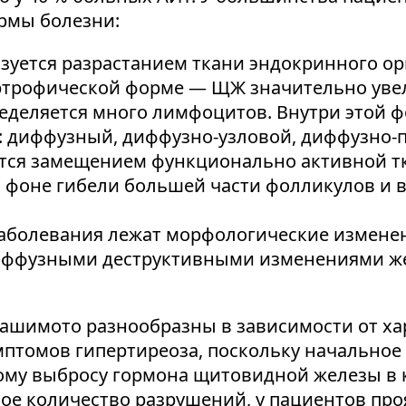
рмы болезни:
изуется разрастанием ткани эндокринного 
ртрофической форме — ЩЖ значительно увел
еделяется много лимфоцитов. Внутри этой 
: диффузный, диффузно-узловой, диффузно-
ется замещением функционально активной 
а фоне гибели большей части фолликулов и
заболевания лежат морфологические измене
ффузными деструктивными изменениями же
ашимото разнообразны в зависимости от ха
мптомов гипертиреоза, поскольку начально
му выбросу гормона щитовидной железы в кр
ое количество разрушений, у пациентов пр