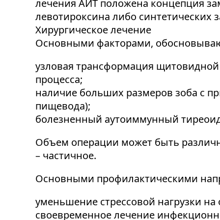
лечения АИТ положена концепция за
левотироксина либо синтетических з
Хирургическое лечение
Основными факторами, обосновываю
узловая трансформация щитовидной ж
процесса;
наличие больших размеров зоба с пр
пищевода);
болезненный аутоиммунный тиреоиди
Объем операции может быть различны
– частичное.
Основными профилактическими напр
уменьшение стрессовой нагрузки на 
своевременное лечение инфекционны