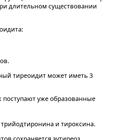
при длительном существовании
оидита:
ов.
ый тиреоидит может иметь 3
к поступают уже образованные
 трийодтиронина и тироксина.
тов сохраняется эутиреоз.