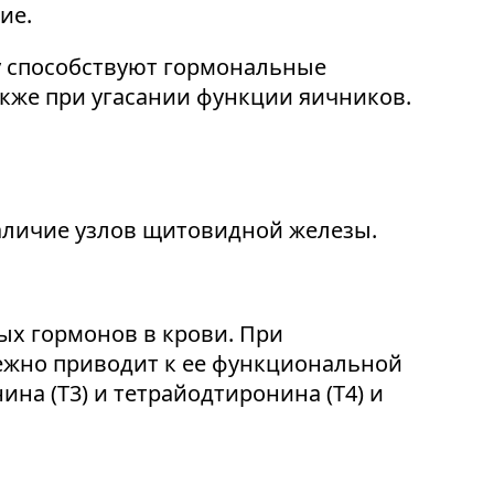
ие.
у способствуют гормональные
акже при угасании функции яичников.
аличие узлов щитовидной железы.
х гормонов в крови. При
ежно приводит к ее функциональной
на (Т3) и тетрайодтиронина (Т4) и