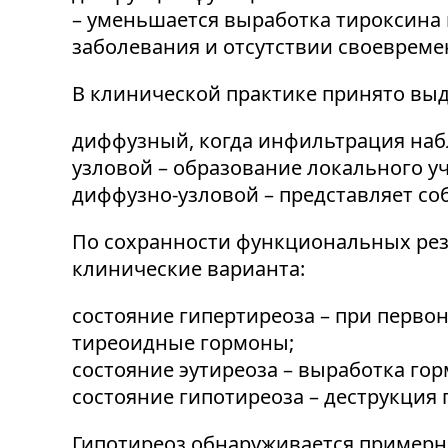
– уменьшается выработка тироксина
заболевания и отсутствии своевреме
В клинической практике принято вы
диффузный, когда инфильтрация набл
узловой – образование локального у
диффузно-узловой – представляет с
По сохранности функциональных ре
клинические варианта:
состояние гипертиреоза – при перв
тиреоидные гормоны;
состояние эутиреоза – выработка го
состояние гипотиреоза – деструкци
Гипотиреоз обнаруживается примерно