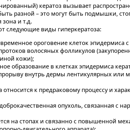
нированный) кератоз вызывает распростра
ыть разной – это могут быть подмышки, стоп
 зона и т.д.
ют следующие виды гиперкератоза:
временное ороговение клеток эпидермиса с
ротоков волосяных фолликулов (закупорен
иной кожи);
ое образование в клетках эпидермиса кера
 прорыву внутрь дермы лентикулярных или 
за относится к предраковому процессу и хар
– доброкачественная опухоль, связанная с 
тся на стопах и связанно с повышенной мех
опорно-двигательного аппарата);