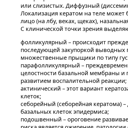
или слизистых. Диффузный (диссеми
Локализация кератом на теле может б
лицо (на лбу, веках, щеках), назальная
С клинической точки зрения выделя
фолликулярный – происходит прежде
последующей закупоркой выводных п
множественные прыщики по типу гус
парафолликулярный – преждевременн
целостности базальной мембраны и
развитием воспалительной реакции;
актинический – этот вариант керато
клеток;
себорейный (себорейная кератома) 
базальных клеток эпидермиса;
подошвенный – ороговение развивае
риска является ожирение, патологии 