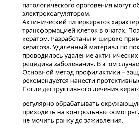
патологического ороговения могут о
электрокоагулятором.
Актинический гиперкератоз характе
трансформацией клеток в очагах. По
кератом. Разработаны и широко прим
кератоза. Удаленный материал по по
проводилось удаление актинических 
рецидива заболевания. В этом случ
Основной метод профилактики – защи
рекомендуется нанести протективные 
После деструктивного лечения керат
регулярно обрабатывать окружающую 
приходить на контрольные осмотры 
не мочить ранку до заживления.