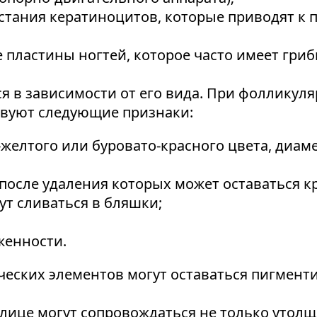
астания кератиноцитов, которые приводят 
 пластины ногтей, которое часто имеет гриб
 в зависимости от его вида. При фолликул
твуют следующие признаки:
желтого или буровато-красного цвета, диа
 после удаления которых может оставаться к
т сливаться в бляшки;
женности.
еских элементов могут оставаться пигмен
лице могут сопровождаться не только утолщ