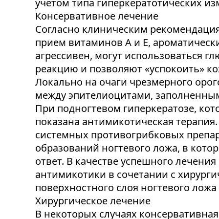
учетом типа гиперкератотических из
Консервативное лечение
Согласно клиническим рекомендация
прием витаминов А и Е, ароматическ
агрессивен, могут использоваться 
реакцию и позволяют «успокоить» ко
Локально на очаги чрезмерного орог
между эпителиоцитами, заполненным
При подногтевом гиперкератозе, кот
показана антимикотическая терапия.
системных противогрибковых препара
образований ногтевого ложа, в кото
ответ. В качестве успешного лечени
антимикотики в сочетании с хирург
поверхностного слоя ногтевого лож
Хирургическое лечение
В некоторых случаях консервативная 