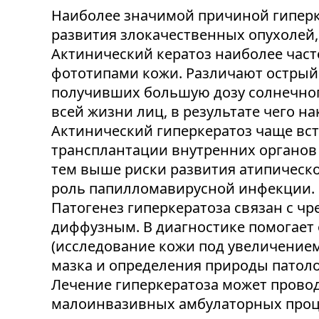
Наиболее значимой причиной гиперк
развития злокачественных опухолей,
Актинический кератоз наиболее часто
фототипами кожи. Различают острый 
получивших большую дозу солнечного
всей жизни лиц, в результате чего н
Актинический гиперкератоз чаще вст
трансплантации внутренних органов
тем выше риски развития атипическо
роль папилломавирусной инфекции.
Патогенез гиперкератоза связан с ч
диффузным. В диагностике помогает
(исследование кожи под увеличением
мазка и определения природы патоло
Лечение гиперкератоза может прово
малоинвазивных амбулаторных проце