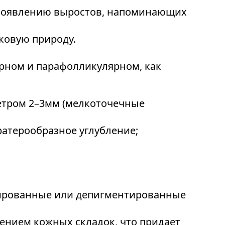
к появлению выростов, напоминающих
ковую природу.
ярном и парафолликулярном, как
метром 2–3мм (мелкоточечные
ратерообразное углубление;
тированные или депигментированные
ением кожных складок, что придает