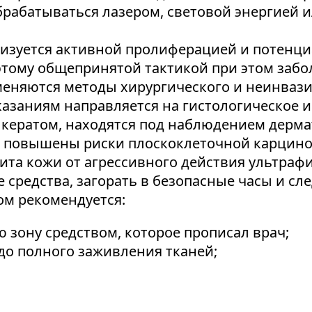
брабатываться лазером, световой энергией 
ризуется активной пролиферацией и потенц
этому общепринятой тактикой при этом забо
еняются методы хирургического и неинвази
казаниям направляется на гистологическое 
кератом, находятся под наблюдением дермато
ае повышены риски плоскоклеточной карцин
та кожи от агрессивного действия ультрафи
средства, загорать в безопасные часы и сле
ом рекомендуется:
зону средством, которое прописал врач;
до полного заживления тканей;