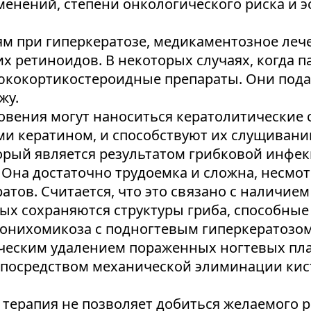
менений, степени онкологического риска и 
м при гиперкератозе, медикаментозное лече
их ретиноидов. В некоторых случаях, когда 
глюкокортикостероидные препараты. Они по
жу.
овения могут наноситься кератолитические 
и кератином, и способствуют их слущиван
орый является результатом грибковой инфек
 Она достаточно трудоемка и сложна, несмо
тов. Считается, что это связано с наличие
рых сохраняются структуры гриба, способн
я онихомикоза с подногтевым гиперкератозо
ическим удалением пораженных ногтевых пл
а посредством механической элиминации кис
терапия не позволяет добиться желаемого ре