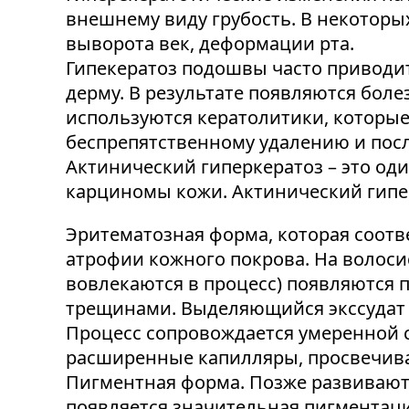
внешнему виду грубость. В некоторы
выворота век, деформации рта.
Гипекератоз подошвы часто приводит
дерму. В результате появляются бол
используются кератолитики, которые
беспрепятственному удалению и по
Актинический гиперкератоз – это од
карциномы кожи. Актинический гипе
Эритематозная форма, которая соотв
атрофии кожного покрова. На волоси
вовлекаются в процесс) появляются 
трещинами. Выделяющийся экссудат 
Процесс сопровождается умеренной 
расширенные капилляры, просвечива
Пигментная форма. Позже развивают
появляется значительная пигментаци