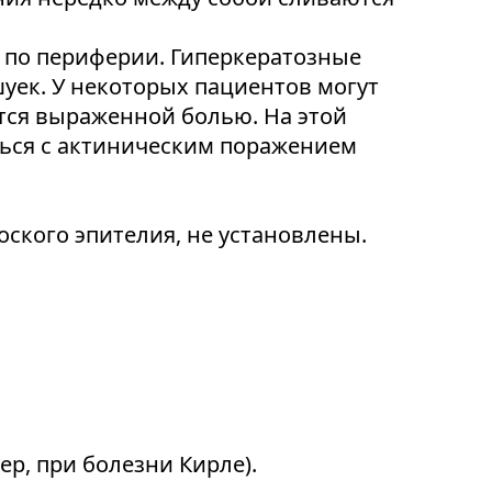
х по периферии. Гиперкератозные
уек. У некоторых пациентов могут
ся выраженной болью. На этой
ться с актиническим поражением
ского эпителия, не установлены.
р, при болезни Кирле).