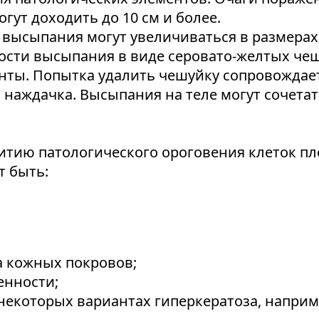
гут доходить до 10 см и более.
е высыпания могут увеличиваться в размера
сти высыпания в виде серовато-желтых чеш
ты. Попытка удалить чешуйку сопровождает
к наждачка. Высыпания на теле могут сочета
тию патологического ороговения клеток пло
т быть:
 кожных покровов;
енности;
некоторых вариантах гиперкератоза, наприме