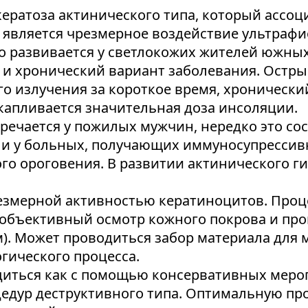
ератоза актинического типа, который ассо
 является чрезмерное воздействие ультрафи
 развивается у светлокожих жителей южных 
и хронический вариант заболевания. Острый
 излучения за короткое время, хронический
акапливается значительная доза инсоляции.
речается у пожилых мужчин, нередко это сос
 и у больных, получающих иммуносупрессивн
го ороговения. В развитии актинического г
резмерной активностью кератиноцитов. Проц
 объективный осмотр кожного покрова и пр
). Может проводиться забор материала для
гического процесса.
диться как с помощью консервативных меро
дур деструктивного типа. Оптимальную про