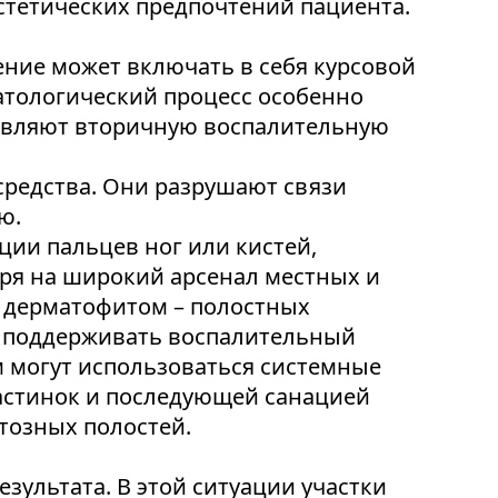
эстетических предпочтений пациента.
ние может включать в себя курсовой
патологический процесс особенно
давляют вторичную воспалительную
средства. Они разрушают связи
ию.
ции пальцев ног или кистей,
тря на широкий арсенал местных и
м дерматофитом – полостных
ые поддерживать воспалительный
м могут использоваться системные
астинок и последующей санацией
тозных полостей.
зультата. В этой ситуации участки