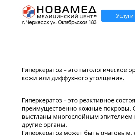
Услуги
З
Н
Н
Н
Н
Гиперкератоз – это патологическое 
кожи или диффузного утолщения.
Гиперкератоз – это реактивное состо
преимущественно кожные покровы. Сл
выстланы многослойным эпителием пл
другие органы.
Гиперкератоз может быть очаговым, 