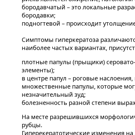
бородавчатый – это локальные разр
бородавки;
подногтевой – происходит утолщение
Симптомы гиперкератоза различаются
наиболее частых вариантах, присутс
плотные папулы (прыщики) серовато-
элементы);
в центре папул – роговые наслоения,
множественные папулы, которые могу
незначительный зуд;
болезненность разной степени выра
На месте разрешившихся морфологич
рубцы.
Гиперекератотические изменения на 