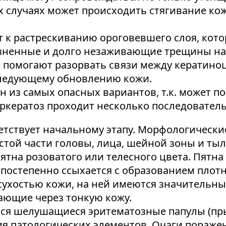
х случаях может происходить стягивание кож
 к растрескиванию ороговевшего слоя, кот
езненные и долго незаживающие трещины на 
 помогают разорвать связи между кератиноц
следующему обновлению кожи.
ин из самых опасных вариантов, т.к. может 
ркератоз проходит несколько последователь
етствует начальному этапу. Морфологическ
стой части головы, лица, шейной зоны и тыл
пятна розоватого или телесного цвета. Пят
постепенно ссыхается с образованием плотн
сухостью кожи, на ней имеются значитель
ющие через тонкую кожу.
ся шелушащиеся эритематозные папулы (пры
я патологических элементов. Очаги пораже