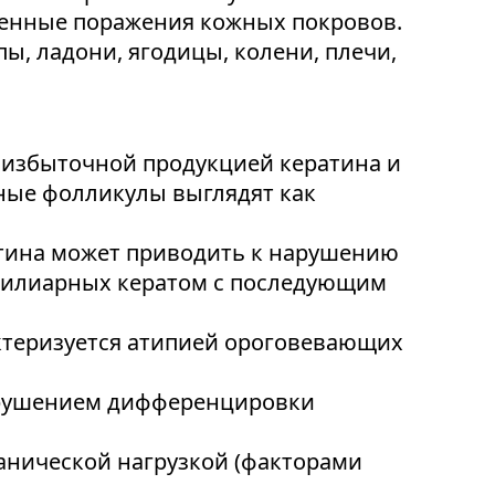
ненные поражения кожных покровов.
ы, ладони, ягодицы, колени, плечи,
 избыточной продукцией кератина и
ные фолликулы выглядят как
тина может приводить к нарушению
милиарных кератом с последующим
актеризуется атипией ороговевающих
нарушением дифференцировки
анической нагрузкой (факторами