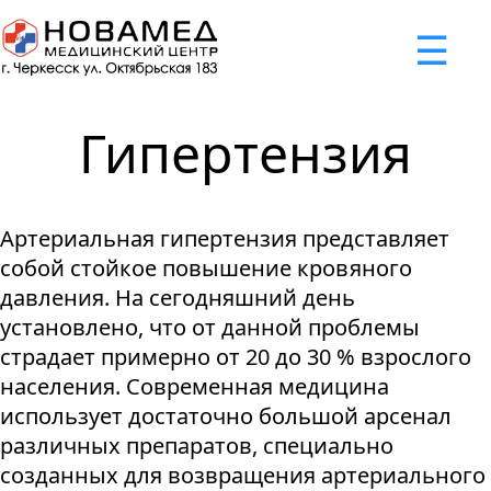
x
☰
×
×
×
×
×
×
Задать вопрос
Успешно
Неудача
Неудача
Неудача
Неудача
Запрос отклонен. Причина:
Запрос отклонен. Причина:
Запрос отклонен. Причина:
Запрос отклонен. Причина:
Запрос отправлен!
Гипертензия
Мы свяжемся с вами в ближайшее время
Некорректно введен номер телефона
Не введено имя или вопрос
Не принято соглашение
Отклонена капча
Артериальная гипертензия представляет
Я принимаю
"Cоглашение
собой стойкое повышение кровяного
об обработке персональных
давления. На сегодняшний день
данных."
установлено, что от данной проблемы
страдает примерно от 20 до 30 % взрослого
Отправить вопрос
населения. Современная медицина
использует достаточно большой арсенал
различных препаратов, специально
созданных для возвращения артериального