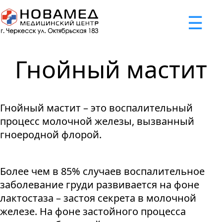
x
☰
×
×
×
×
×
×
Задать вопрос
Успешно
Неудача
Неудача
Неудача
Неудача
Запрос отклонен. Причина:
Запрос отклонен. Причина:
Запрос отклонен. Причина:
Запрос отклонен. Причина:
Запрос отправлен!
Гнойный мастит
Мы свяжемся с вами в ближайшее время
Некорректно введен номер телефона
Не введено имя или вопрос
Не принято соглашение
Отклонена капча
Гнойный мастит – это воспалительный
Я принимаю
"Cоглашение
процесс молочной железы, вызванный
об обработке персональных
гноеродной флорой.
данных."
Отправить вопрос
Более чем в 85% случаев воспалительное
заболевание груди развивается на фоне
лактостаза – застоя секрета в молочной
железе. На фоне застойного процесса