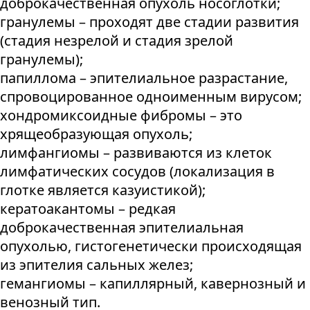
доброкачественная опухоль носоглотки;
гранулемы – проходят две стадии развития
(стадия незрелой и стадия зрелой
гранулемы);
папиллома – эпителиальное разрастание,
спровоцированное одноименным вирусом;
хондромиксоидные фибромы – это
хрящеобразующая опухоль;
лимфангиомы – развиваются из клеток
лимфатических сосудов (локализация в
глотке является казуистикой);
кератоакантомы – редкая
доброкачественная эпителиальная
опухолью, гистогенетически происходящая
из эпителия сальных желез;
гемангиомы – капиллярный, кавернозный и
венозный тип.