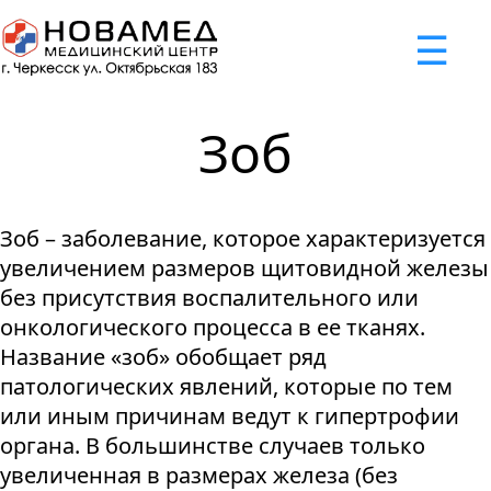
x
☰
×
×
×
×
×
×
Задать вопрос
Успешно
Неудача
Неудача
Неудача
Неудача
Запрос отклонен. Причина:
Запрос отклонен. Причина:
Запрос отклонен. Причина:
Запрос отклонен. Причина:
Запрос отправлен!
Зоб
Мы свяжемся с вами в ближайшее время
Некорректно введен номер телефона
Не введено имя или вопрос
Не принято соглашение
Отклонена капча
Зоб – заболевание, которое характеризуется
Я принимаю
"Cоглашение
увеличением размеров щитовидной железы
об обработке персональных
без присутствия воспалительного или
данных."
онкологического процесса в ее тканях.
Название «зоб» обобщает ряд
Отправить вопрос
патологических явлений, которые по тем
или иным причинам ведут к гипертрофии
органа. В большинстве случаев только
увеличенная в размерах железа (без