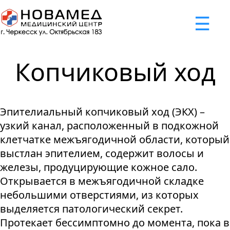
x
☰
×
×
×
×
×
×
Задать вопрос
Успешно
Неудача
Неудача
Неудача
Неудача
Запрос отклонен. Причина:
Запрос отклонен. Причина:
Запрос отклонен. Причина:
Запрос отклонен. Причина:
Запрос отправлен!
Копчиковый ход
Мы свяжемся с вами в ближайшее время
Некорректно введен номер телефона
Не введено имя или вопрос
Не принято соглашение
Отклонена капча
Эпителиальный копчиковый ход (ЭКХ) –
Я принимаю
"Cоглашение
узкий канал, расположенный в подкожной
об обработке персональных
клетчатке межъягодичной области, который
данных."
выстлан эпителием, содержит волосы и
железы, продуцирующие кожное сало.
Отправить вопрос
Открывается в межъягодичной складке
небольшими отверстиями, из которых
выделяется патологический секрет.
Протекает бессимптомно до момента, пока в