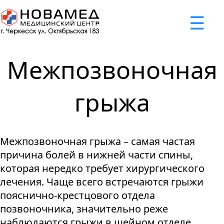
x
☰
×
×
×
×
×
×
Задать вопрос
Успешно
Неудача
Неудача
Неудача
Неудача
Запрос отклонен. Причина:
Запрос отклонен. Причина:
Запрос отклонен. Причина:
Запрос отклонен. Причина:
Запрос отправлен!
Межпозвоночная
Мы свяжемся с вами в ближайшее время
Некорректно введен номер телефона
Не введено имя или вопрос
Не принято соглашение
Отклонена капча
грыжа
Я принимаю
"Cоглашение
об обработке персональных
Межпозвоночная грыжа – самая частая
данных."
причина болей в нижней части спины,
Отправить вопрос
которая нередко требует хирургического
лечения. Чаще всего встречаются грыжи
пояснично-крестцового отдела
позвоночника, значительно реже
наблюдаются грыжи в шейном отделе