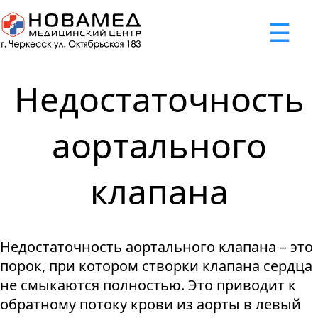
x
☰
×
×
×
×
×
×
Задать вопрос
Успешно
Неудача
Неудача
Неудача
Неудача
Запрос отклонен. Причина:
Запрос отклонен. Причина:
Запрос отклонен. Причина:
Запрос отклонен. Причина:
Запрос отправлен!
Недостаточность
Мы свяжемся с вами в ближайшее время
Некорректно введен номер телефона
Не введено имя или вопрос
Не принято соглашение
Отклонена капча
аортального
Я принимаю
"Cоглашение
клапана
об обработке персональных
данных."
Отправить вопрос
Недостаточность аортального клапана – это
порок, при котором створки клапана сердца
не смыкаются полностью. Это приводит к
обратному потоку крови из аорты в левый