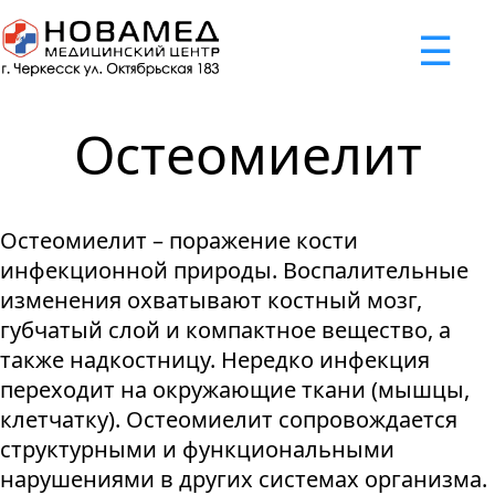
x
☰
×
×
×
×
×
×
Задать вопрос
Успешно
Неудача
Неудача
Неудача
Неудача
Запрос отклонен. Причина:
Запрос отклонен. Причина:
Запрос отклонен. Причина:
Запрос отклонен. Причина:
Запрос отправлен!
Остеомиелит
Мы свяжемся с вами в ближайшее время
Некорректно введен номер телефона
Не введено имя или вопрос
Не принято соглашение
Отклонена капча
Остеомиелит – поражение кости
Я принимаю
"Cоглашение
инфекционной природы. Воспалительные
об обработке персональных
изменения охватывают костный мозг,
данных."
губчатый слой и компактное вещество, а
также надкостницу. Нередко инфекция
Отправить вопрос
переходит на окружающие ткани (мышцы,
клетчатку). Остеомиелит сопровождается
структурными и функциональными
нарушениями в других системах организма.