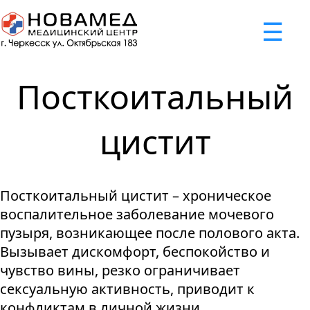
x
☰
×
×
×
×
×
×
Задать вопрос
Успешно
Неудача
Неудача
Неудача
Неудача
Запрос отклонен. Причина:
Запрос отклонен. Причина:
Запрос отклонен. Причина:
Запрос отклонен. Причина:
Запрос отправлен!
Посткоитальный
Мы свяжемся с вами в ближайшее время
Некорректно введен номер телефона
Не введено имя или вопрос
Не принято соглашение
Отклонена капча
цистит
Я принимаю
"Cоглашение
об обработке персональных
Посткоитальный цистит – хроническое
данных."
воспалительное заболевание мочевого
Отправить вопрос
пузыря, возникающее после полового акта.
Вызывает дискомфорт, беспокойство и
чувство вины, резко ограничивает
сексуальную активность, приводит к
конфликтам в личной жизни.