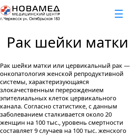
x
☰
×
×
×
×
×
×
Задать вопрос
Успешно
Неудача
Неудача
Неудача
Неудача
Запрос отклонен. Причина:
Запрос отклонен. Причина:
Запрос отклонен. Причина:
Запрос отклонен. Причина:
Запрос отправлен!
Рак шейки матки
Мы свяжемся с вами в ближайшее время
Некорректно введен номер телефона
Не введено имя или вопрос
Не принято соглашение
Отклонена капча
Рак шейки матки или цервикальный рак ―
Я принимаю
"Cоглашение
онкопатология женской репродуктивной
об обработке персональных
системы, характеризующаяся
данных."
злокачественным перерождением
эпителиальных клеток цервикального
Отправить вопрос
канала. Согласно статистике, с данным
заболеванием сталкивается около 20
женщин на 100 тыс., уровень смертности
составляет 9 случаев на 100 тыс. женского