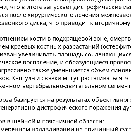
и, что в итоге запускает дистрофические и
ься после хирургического лечения межпозв
звонкого диска, что приводит к вторичному
лотнением кости в подхрящевой зоне, омерт
м краевых костных разрастаний (остеофито
ризван увеличивать площадь сочленяющихся
ическое воспаление, и образующиеся пров
огрессивно также уменьшается объем синови
в. Капсула и связки могут растягиваться, 
женном вертебрально-двигательном сегмент
оза базируется на результатах объективног
егенеративно-дистрофического поражения ду
в в шейной и поясничной области;
умеренном надавливании на причинный суст