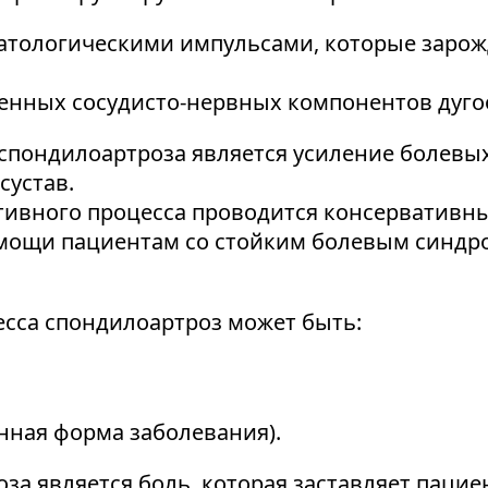
патологическими импульсами, которые зарож
енных сосудисто-нервных компонентов дуго
спондилоартроза является усиление болев
сустав.
тивного процесса проводится консервативн
мощи пациентам со стойким болевым синдр
есса спондилоартроз может быть:
нная форма заболевания).
а является боль, которая заставляет пацие