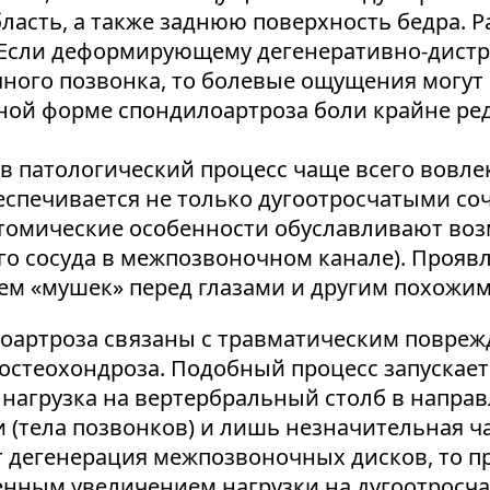
ласть, а также заднюю поверхность бедра. 
. Если деформирующему дегенеративно-дист
ичного позвонка, то болевые ощущения могут
ной форме спондилоартроза боли крайне ре
 патологический процесс чаще всего вовле
беспечивается не только дугоотросчатыми со
томические особенности обуславливают воз
го сосуда в межпозвоночном канале). Прояв
ем «мушек» перед глазами и другим похожи
артроза связаны с травматическим поврежд
остеохондроза. Подобный процесс запускает
нагрузка на вертербральный столб в направ
(тела позвонков) и лишь незначительная ча
т дегенерация межпозвоночных дисков, то 
нным увеличением нагрузки на дугоотросча