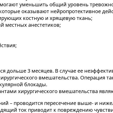
омогают уменьшить общий уровень тревожно
 которые оказывают нейропротективное дейс
ирующих костную и хрящевую ткань;
й местных анестетиков;
ствия;
ся дольше 3 месяцев. В случае ее неэффект
хирургического вмешательства. Операция та
кулярной блокады.
тами хирургического вмешательства являю
ний – проводится пересечение выше- и ниже
дящий ток приводит к повреждению чувстви