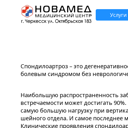
Услуги
З
Н
Н
Н
Н
Спондилоартроз – это дегенеративно
болевым синдромом без неврологиче
Наибольшую распространенность забо
встречаемости может достигать 90%.
самую большую нагрузку при вертик
шейного отдела. И самое последнее 
Клинические проявления спондилоарт