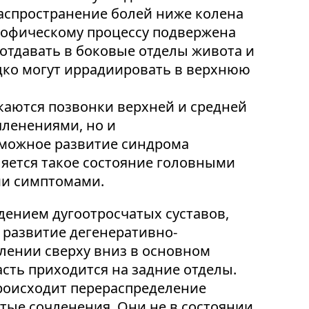
Распространение болей ниже колена
рофическому процессу подвержена
 отдавать в боковые отделы живота и
дко могут иррадиировать в верхнюю
каются позвонки верхней и средней
членениями, но и
можное развитие синдрома
ляется такое состояние головными
ми симптомами.
ением дугоотросчатых суставов,
 развитие дегенеративно-
лении сверху вниз в основном
сть приходится на задние отделы.
происходит перераспределение
тые сочленения. Они не в состоянии