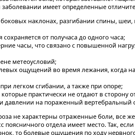
 заболевании имеет определенные отличит
оковых наклонах, разгибании спины, шеи, и
 сохраняется от получаса до одного часа;
рние часы, что связано с повышенной нагру
ене метеоусловий;
левых ощущений во время лежания, когда на
ри легком сгибании, а также при опоре;
оторые практически не отдают в сторону о
 давлении на пораженный вертебральный с
троза не характерны отраженные боли, все ж
 поясничного отдела имеет место. Так, если 
онок, то болевые ощущения по ходу нервного