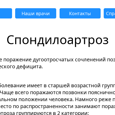
Наши врачи
Контакты
Спр
Спондилоартроз
адать вопрос
Успешно
еудача
еудача
еудача
еудача
Запрос отклонен. Причина:
Запрос отклонен. Причина:
Запрос отклонен. Причина:
Запрос отклонен. Причина:
Запрос отправлен!
е поражение дугоотросчатых сочленений по
Мы свяжемся с вами в ближайшее время
Некорректно введен номер телефона
Не введено имя или вопрос
Не принято соглашение
Отклонена капча
ского дефицита.
левание имеет в старшей возрастной группе
 Чаще всего поражаются позвонки поясничн
Я принимаю
"Cоглашение
альном положении человека. Намного реже 
об обработке персональных данных."
место по распространенности занимают пора
Отправить вопрос
роза группируются в 2 категории: