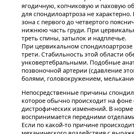
ягодичную, копчиковую и паховую об
для спондилоартроза не характерно
зона с первого до четвертого поясн
нижнюю часть груди. При цервикаль
треть спины, затылок и надплечье.
При цервикальном спондилоартрозе в
трети. Стабильность этой области о
унковертебральными. Подобные ана
позвоночной артерии (сдавление это
болями, головокружением, мелькани
Непосредственные причины спондило
которое обычно происходит на фоне 
дистрофических изменений. В норме 
воспринимается передними отделами 
Если по какой-то причине происходи
механического воздействия с выраже