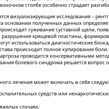
оночном столбе (особенно страдает разгиба
ятся визуализирующие исследования – рент
а основании полученных данных определяет
происходит суживание суставной щели, появ
т разрушения хрящевой пластины, формиров
огут использоваться диагностические блока
устава происходит полное купирование боли.
оартроза проводится консервативными мето
вания болевого синдрома решается вопрос о 
ного лечения может включать в себя следу
спалительных средств или ненаркотических
яжелых случаях;