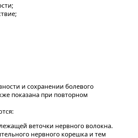
сти;
твие;
ивности и сохранении болевого
кже показана при повторном
тся:
лежащей веточки нервного волокна.
тельного нервного корешка и тем