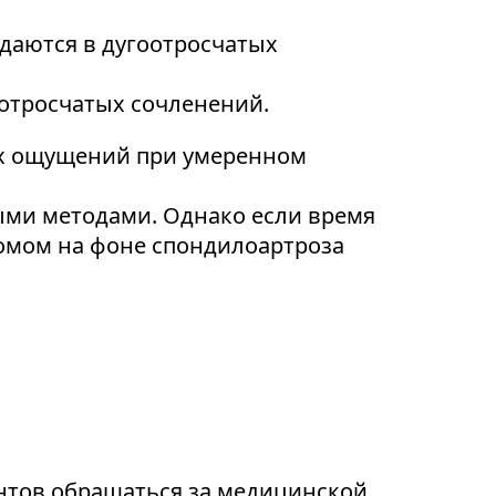
даются в дугоотросчатых
отросчатых сочленений.
ых ощущений при умеренном
ыми методами. Однако если время
омом на фоне спондилоартроза
нтов обращаться за медицинской