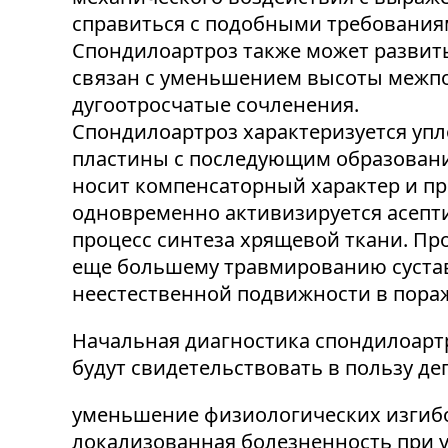
справиться с подобными требованиям
Спондилоартроз также может развит
связан с уменьшением высоты межпо
дугоотросчатые сочленения.
Спондилоартроз характеризуется уп
пластины с последующим образование
носит компенсаторный характер и п
одновременно активизируется асепт
процесс синтеза хрящевой ткани. Пр
еще большему травмированию суставо
неестественной подвижности в пора
Начальная диагностика спондилоартр
будут свидетельствовать в пользу д
уменьшение физиологических изгибо
локализованная болезненность при 