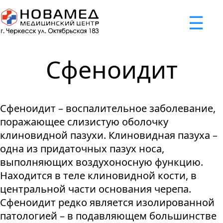
x
☰
×
×
×
×
×
×
Задать вопрос
Успешно
Неудача
Неудача
Неудача
Неудача
Запрос отклонен. Причина:
Запрос отклонен. Причина:
Запрос отклонен. Причина:
Запрос отклонен. Причина:
Запрос отправлен!
Сфеноидит
Мы свяжемся с вами в ближайшее время
Некорректно введен номер телефона
Не введено имя или вопрос
Не принято соглашение
Отклонена капча
Сфеноидит – воспалительное заболевание,
Я принимаю
"Cоглашение
поражающее слизистую оболочку
об обработке персональных
клиновидной пазухи. Клиновидная пазуха –
данных."
одна из придаточных пазух носа,
выполняющих воздухоносную функцию.
Отправить вопрос
Находится в теле клиновидной кости, в
центральной части основания черепа.
Сфеноидит редко является изолированной
патологией – в подавляющем большинстве