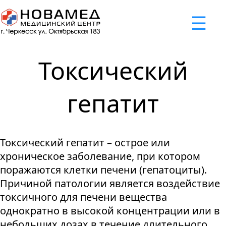
x
☰
×
×
×
×
×
×
Задать вопрос
Успешно
Неудача
Неудача
Неудача
Неудача
Запрос отклонен. Причина:
Запрос отклонен. Причина:
Запрос отклонен. Причина:
Запрос отклонен. Причина:
Запрос отправлен!
Токсический
Мы свяжемся с вами в ближайшее время
Некорректно введен номер телефона
Не введено имя или вопрос
Не принято соглашение
Отклонена капча
гепатит
Я принимаю
"Cоглашение
об обработке персональных
Токсический гепатит – острое или
данных."
хроническое заболевание, при котором
Отправить вопрос
поражаются клетки печени (гепатоциты).
Причиной патологии является воздействие
токсичного для печени вещества
однократно в высокой концентрации или в
небольших дозах в течение длительного