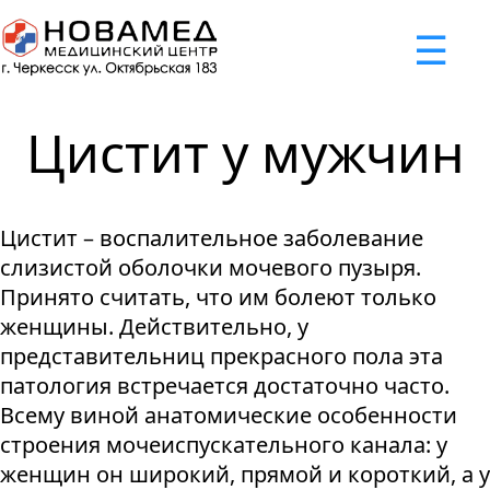
x
☰
×
×
×
×
×
×
Задать вопрос
Успешно
Неудача
Неудача
Неудача
Неудача
Запрос отклонен. Причина:
Запрос отклонен. Причина:
Запрос отклонен. Причина:
Запрос отклонен. Причина:
Запрос отправлен!
Цистит у мужчин
Мы свяжемся с вами в ближайшее время
Некорректно введен номер телефона
Не введено имя или вопрос
Не принято соглашение
Отклонена капча
Цистит – воспалительное заболевание
Я принимаю
"Cоглашение
слизистой оболочки мочевого пузыря.
об обработке персональных
Принято считать, что им болеют только
данных."
женщины. Действительно, у
представительниц прекрасного пола эта
Отправить вопрос
патология встречается достаточно часто.
Всему виной анатомические особенности
строения мочеиспускательного канала: у
женщин он широкий, прямой и короткий, а у