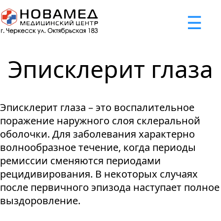
x
☰
×
×
×
×
×
×
Задать вопрос
Успешно
Неудача
Неудача
Неудача
Неудача
Запрос отклонен. Причина:
Запрос отклонен. Причина:
Запрос отклонен. Причина:
Запрос отклонен. Причина:
Запрос отправлен!
Эписклерит глаза
Мы свяжемся с вами в ближайшее время
Некорректно введен номер телефона
Не введено имя или вопрос
Не принято соглашение
Отклонена капча
Эписклерит глаза – это воспалительное
Я принимаю
"Cоглашение
поражение наружного слоя склеральной
об обработке персональных
оболочки. Для заболевания характерно
данных."
волнообразное течение, когда периоды
ремиссии сменяются периодами
Отправить вопрос
рецидивирования. В некоторых случаях
после первичного эпизода наступает полное
выздоровление.