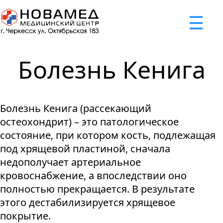
x
☰
×
×
×
×
×
×
Задать вопрос
Успешно
Неудача
Неудача
Неудача
Неудача
Запрос отклонен. Причина:
Запрос отклонен. Причина:
Запрос отклонен. Причина:
Запрос отклонен. Причина:
Запрос отправлен!
Болезнь Кенига
Мы свяжемся с вами в ближайшее время
Некорректно введен номер телефона
Не введено имя или вопрос
Не принято соглашение
Отклонена капча
Болезнь Кенига (рассекающий
Я принимаю
"Cоглашение
остеохондрит) – это патологическое
об обработке персональных
состояние, при котором кость, подлежащая
данных."
под хрящевой пластиной, сначала
недополучает артериальное
Отправить вопрос
кровоснабжение, а впоследствии оно
полностью прекращается. В результате
этого дестабилизируется хрящевое
покрытие.