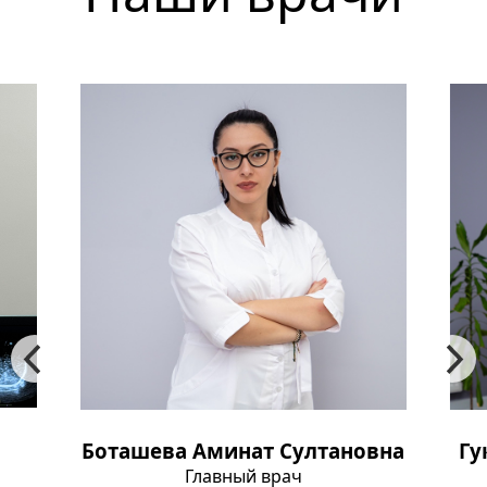
Боташева Аминат Султановна
Гу
Главный врач