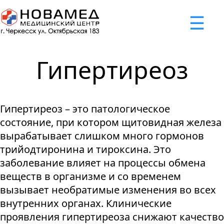
x
☰
×
×
×
×
×
×
Задать вопрос
Успешно
Неудача
Неудача
Неудача
Неудача
Запрос отклонен. Причина:
Запрос отклонен. Причина:
Запрос отклонен. Причина:
Запрос отклонен. Причина:
Запрос отправлен!
Гипертиреоз
Мы свяжемся с вами в ближайшее время
Некорректно введен номер телефона
Не введено имя или вопрос
Не принято соглашение
Отклонена капча
Гипертиреоз – это патологическое
Я принимаю
"Cоглашение
состояние, при котором щитовидная железа
об обработке персональных
вырабатывает слишком много гормонов
данных."
трийодтиронина и тироксина. Это
заболевание влияет на процессы обмена
Отправить вопрос
веществ в организме и со временем
вызывает необратимые изменения во всех
внутренних органах. Клинические
проявления гипертиреоза снижают качество