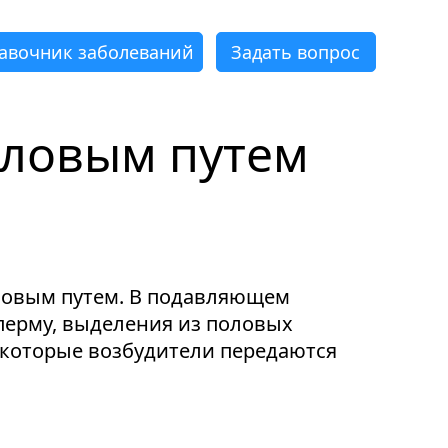
авочник заболеваний
Задать вопрос
оловым путем
×
×
×
×
×
×
ловым путем. В подавляющем
перму, выделения из половых
екоторые возбудители передаются