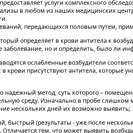
редоставляет услуги комплексного обследов
нализы в любом из наших медицинских цент
ти.
леваний, передающихся половым путем, при
торый определяет в крови антитела к возб
е заболевание, но и определить, было ли и
у вводятся ослабленные возбудители соответ
с в крови присутствуют антитела, которые ун
о надежный метод, суть которого – помещени
тельную среду. Изначально в пробе слишком 
ние нескольких дней их возможно выявить;
, быстрый (результаты - уже после нескольк
 Отличается тем, что может выявить возбуди