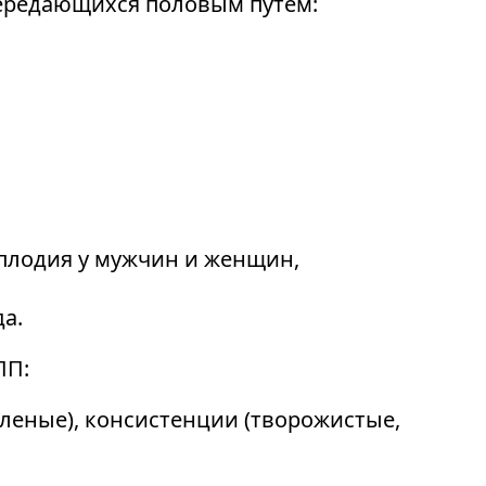
передающихся половым путем:
сплодия у мужчин и женщин,
а.
ПП:
еленые), консистенции (творожистые,