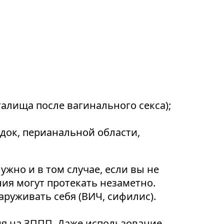
алища после вагинального секса);
адок, перианальной области,
но и в том случае, если вы не
я могут протекать незаметно.
аруживать себя (ВИЧ, сифилис).
ия на ЗППП. Даже использование