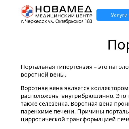
Услуги
По
З
Н
Н
Н
Н
Портальная гипертензия – это патол
воротной вены.
Воротная вена является коллектором
расположены внутрибрюшинно. Это т
также селезенка. Воротная вена прон
паренхиме печени. Причины порталь
цирротической трансформацией печ