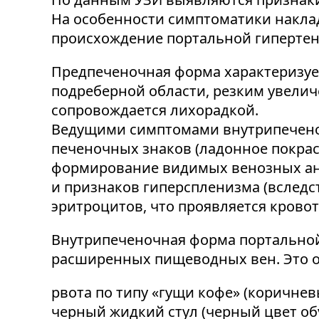
На особенности симптоматики накла
происхождение портальной гипертен
Предпеченочная форма характеризуе
подреберной области, резким увелич
сопровождается лихорадкой.
Ведущими симптомами внутрипеченоч
печеночных знаков (ладонное покрас
формирование видимых венозных ана
и признаков гиперспленизма (вслед
эритроцитов, что проявляется крово
Внутрипеченочная форма портальной
расширенных пищеводных вен. Это 
рвота по типу «гущи кофе» (коричнев
черный жидкий стул (черный цвет о