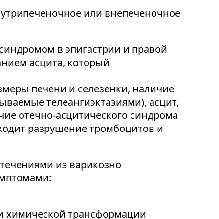
внутрипеченочное или внепеченочное
синдромом в эпигастрии и правой
анием асцита, который
меры печени и селезенки, наличие
ываемые телеангиэктазиями), асцит,
чие отечно-асцитического синдрома
ходит разрушение тромбоцитов и
отечениями из варикозно
имптомами:
ри химической трансформации