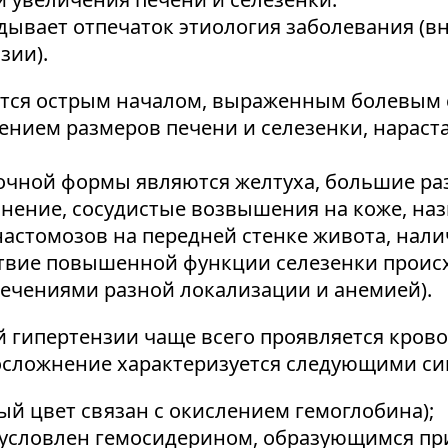
дывает отпечаток этиология заболевания (
зии).
тся острым началом, выраженным болевым 
ением размеров печени и селезенки, нараст
ной формы являются желтуха, большие раз
нение, сосудистые возвышения на коже, наз
стомозов на передней стенке живота, нали
ствие повышенной функции селезенки проис
течениями разной локализации и анемией).
 гипертензии чаще всего проявляется кров
осложнение характеризуется следующими с
ый цвет связан с окислением гемоглобина);
бусловлен гемосидерином, образующимся п