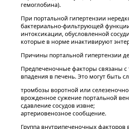
гемоглобина).
При портальной гипертензии нередк
бактериально-фильтрующей функции л
интоксикации, обусловленной сосуд
которые в норме инактивируют энте
Причины портальной гипертензии дел
Предпеченочные факторы связаны с т
впадения в печень. Это могут быть с
тромбозы воротной или селезеночно
врожденное сужение портальной вен
сдавление сосудов извне;
артериовенозное сообщение.
Группа внутрипеченочных факторов 