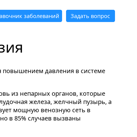
авочник заболеваний
Задать вопрос
зия
×
×
×
×
×
×
ся повышением давления в системе
овь из непарных органов, которые
удочная железа, желчный пузырь, а
разует мощную венозную сеть в
но в 85% случаев вызваны