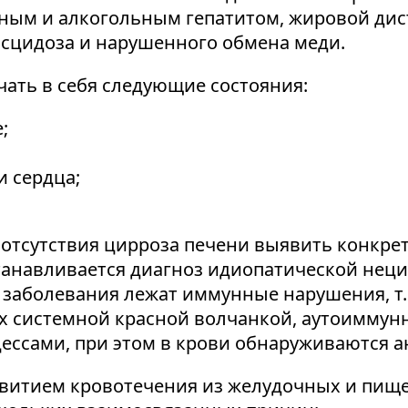
сным и алкогольным гепатитом, жировой дис
висцидоза и нарушенного обмена меди.
ать в себя следующие состояния:
;
 сердца;
 отсутствия цирроза печени выявить конкр
 устанавливается диагноз идиопатической не
ве заболевания лежат иммунные нарушения, т
их системной красной волчанкой, аутоимму
ссами, при этом в крови обнаруживаются ан
витием кровотечения из желудочных и пищев