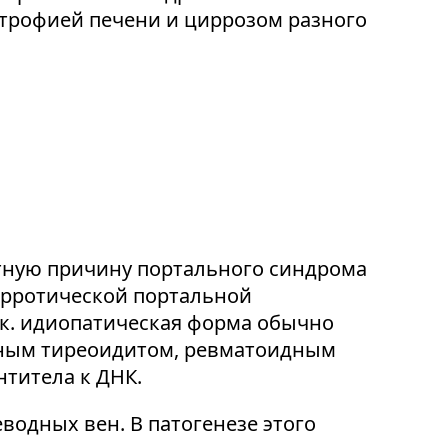
трофией печени и циррозом разного
етную причину портального синдрома
цирротической портальной
.к. идиопатическая форма обычно
нным тиреоидитом, ревматоидным
титела к ДНК.
одных вен. В патогенезе этого