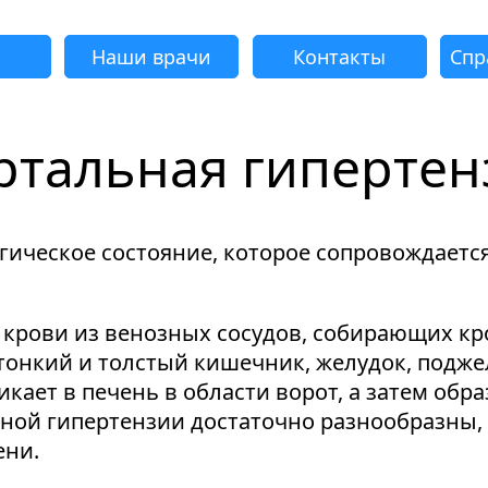
Наши врачи
Контакты
Спр
ртальная гипертен
адать вопрос
Успешно
еудача
еудача
еудача
еудача
Запрос отклонен. Причина:
Запрос отклонен. Причина:
Запрос отклонен. Причина:
Запрос отклонен. Причина:
Запрос отправлен!
огическое состояние, которое сопровождает
Мы свяжемся с вами в ближайшее время
Некорректно введен номер телефона
Не введено имя или вопрос
Не принято соглашение
Отклонена капча
 крови из венозных сосудов, собирающих кр
онкий и толстый кишечник, желудок, поджел
икает в печень в области ворот, а затем об
Я принимаю
"Cоглашение
ной гипертензии достаточно разнообразны, 
об обработке персональных данных."
ени.
Отправить вопрос