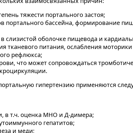
скольких взаимосвязанных причин:
епень тяжести портального застоя;
ов портального бассейна, формирование п
 слизистой оболочке пищевода и кардиальн
ия тканевого питания, ослабления моторики
ого рефлюкса;
рови, что может сопровождаться тромботич
икроциркуляции.
 портальную гипертензию применяются след
 в т.ч. оценка МНО и Д-димера;
утоиммунного гепатитов;
еза и меди;