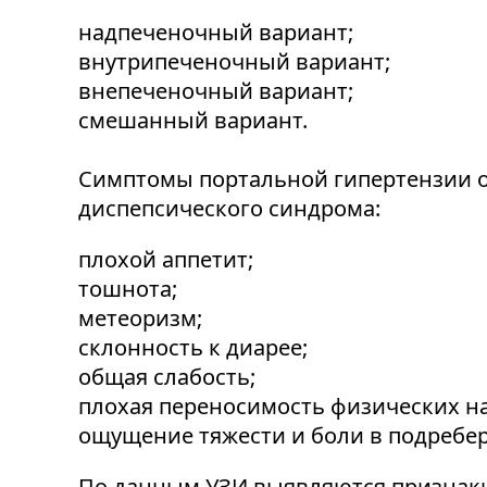
надпеченочный вариант;
внутрипеченочный вариант;
внепеченочный вариант;
смешанный вариант.
Симптомы портальной гипертензии о
диспепсического синдрома:
плохой аппетит;
тошнота;
метеоризм;
склонность к диарее;
общая слабость;
плохая переносимость физических на
ощущение тяжести и боли в подреберн
По данным УЗИ выявляются признаки