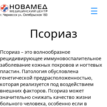
x
☰
×
×
×
×
×
×
Задать вопрос
Успешно
Неудача
Неудача
Неудача
Неудача
Запрос отклонен. Причина:
Запрос отклонен. Причина:
Запрос отклонен. Причина:
Запрос отклонен. Причина:
Запрос отправлен!
Псориаз
Мы свяжемся с вами в ближайшее время
Некорректно введен номер телефона
Не введено имя или вопрос
Не принято соглашение
Отклонена капча
Псориаз – это волнообразное
Я принимаю
"Cоглашение
рецидивирующее иммуновоспалительное
об обработке персональных
заболевание кожных покровов и ногтевых
данных."
пластин. Патология обусловлена
генетической предрасположенностью,
Отправить вопрос
которая реализуется под воздействием
внешних факторов. Псориаз может
значительно снижать качество жизни
больного человека, особенно если в