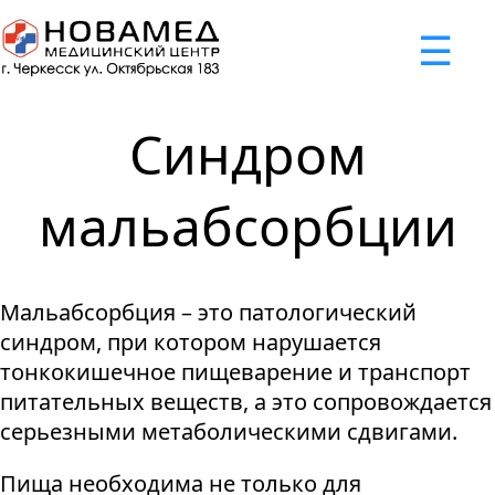
x
☰
×
×
×
×
×
×
Задать вопрос
Успешно
Неудача
Неудача
Неудача
Неудача
Запрос отклонен. Причина:
Запрос отклонен. Причина:
Запрос отклонен. Причина:
Запрос отклонен. Причина:
Запрос отправлен!
Синдром
Мы свяжемся с вами в ближайшее время
Некорректно введен номер телефона
Не введено имя или вопрос
Не принято соглашение
Отклонена капча
мальабсорбции
Я принимаю
"Cоглашение
об обработке персональных
Мальабсорбция – это патологический
данных."
синдром, при котором нарушается
Отправить вопрос
тонкокишечное пищеварение и транспорт
питательных веществ, а это сопровождается
серьезными метаболическими сдвигами.
Пища необходима не только для