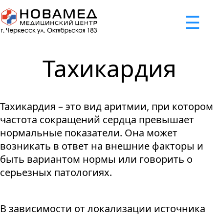
x
☰
×
×
×
×
×
×
Задать вопрос
Успешно
Неудача
Неудача
Неудача
Неудача
Запрос отклонен. Причина:
Запрос отклонен. Причина:
Запрос отклонен. Причина:
Запрос отклонен. Причина:
Запрос отправлен!
Тахикардия
Мы свяжемся с вами в ближайшее время
Некорректно введен номер телефона
Не введено имя или вопрос
Не принято соглашение
Отклонена капча
Тахикардия – это вид аритмии, при котором
Я принимаю
"Cоглашение
частота сокращений сердца превышает
об обработке персональных
нормальные показатели. Она может
данных."
возникать в ответ на внешние факторы и
быть вариантом нормы или говорить о
Отправить вопрос
серьезных патологиях.
В зависимости от локализации источника