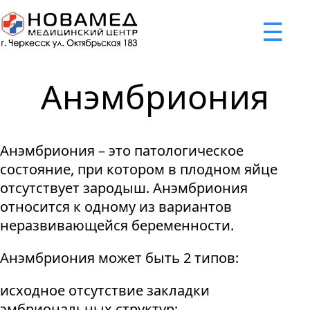
x
☰
×
×
×
×
×
×
Задать вопрос
Успешно
Неудача
Неудача
Неудача
Неудача
Запрос отклонен. Причина:
Запрос отклонен. Причина:
Запрос отклонен. Причина:
Запрос отклонен. Причина:
Запрос отправлен!
Анэмбриония
Мы свяжемся с вами в ближайшее время
Некорректно введен номер телефона
Не введено имя или вопрос
Не принято соглашение
Отклонена капча
Анэмбриония – это патологическое
Я принимаю
"Cоглашение
состояние, при котором в плодном яйце
об обработке персональных
отсутствует зародыш. Анэмбриония
данных."
относится к одному из вариантов
неразвивающейся беременности.
Отправить вопрос
Анэмбриония может быть 2 типов:
исходное отсутствие закладки
эмбриональных структур;