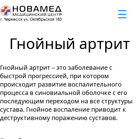
x
☰
×
×
×
×
×
×
Задать вопрос
Успешно
Неудача
Неудача
Неудача
Неудача
Запрос отклонен. Причина:
Запрос отклонен. Причина:
Запрос отклонен. Причина:
Запрос отклонен. Причина:
Запрос отправлен!
Гнойный артрит
Мы свяжемся с вами в ближайшее время
Некорректно введен номер телефона
Не введено имя или вопрос
Не принято соглашение
Отклонена капча
Гнойный артрит – это заболевание с
Я принимаю
"Cоглашение
быстрой прогрессией, при котором
об обработке персональных
происходит развитие воспалительного
данных."
процесса в синовиальной оболочке с его
последующим переходом на все структуры
Отправить вопрос
сустава. Гнойное воспаление приводит к
деструктивному поражению суставов.