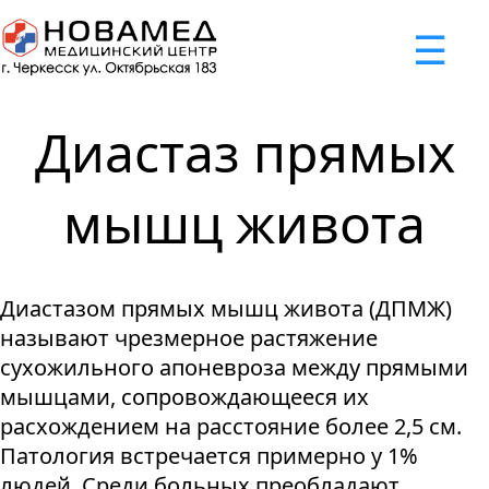
x
☰
×
×
×
×
×
×
Задать вопрос
Успешно
Неудача
Неудача
Неудача
Неудача
Запрос отклонен. Причина:
Запрос отклонен. Причина:
Запрос отклонен. Причина:
Запрос отклонен. Причина:
Запрос отправлен!
Диастаз прямых
Мы свяжемся с вами в ближайшее время
Некорректно введен номер телефона
Не введено имя или вопрос
Не принято соглашение
Отклонена капча
мышц живота
Я принимаю
"Cоглашение
об обработке персональных
Диастазом прямых мышц живота (ДПМЖ)
данных."
называют чрезмерное растяжение
Отправить вопрос
сухожильного апоневроза между прямыми
мышцами, сопровождающееся их
расхождением на расстояние более 2,5 см.
Патология встречается примерно у 1%
людей. Среди больных преобладают