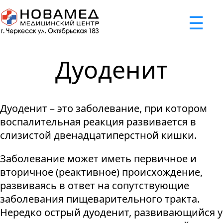
x
☰
×
×
×
×
×
×
Задать вопрос
Успешно
Неудача
Неудача
Неудача
Неудача
Запрос отклонен. Причина:
Запрос отклонен. Причина:
Запрос отклонен. Причина:
Запрос отклонен. Причина:
Запрос отправлен!
Дуоденит
Мы свяжемся с вами в ближайшее время
Некорректно введен номер телефона
Не введено имя или вопрос
Не принято соглашение
Отклонена капча
Дуоденит – это заболевание, при котором
Я принимаю
"Cоглашение
воспалительная реакция развивается в
об обработке персональных
слизистой двенадцатиперстной кишки.
данных."
Заболевание может иметь первичное и
Отправить вопрос
вторичное (реактивное) происхождение,
развиваясь в ответ на сопутствующие
заболевания пищеварительного тракта.
Нередко острый дуоденит, развивающийся у