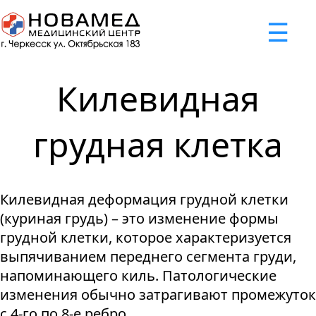
x
☰
×
×
×
×
×
×
Задать вопрос
Успешно
Неудача
Неудача
Неудача
Неудача
Запрос отклонен. Причина:
Запрос отклонен. Причина:
Запрос отклонен. Причина:
Запрос отклонен. Причина:
Запрос отправлен!
Килевидная
Мы свяжемся с вами в ближайшее время
Некорректно введен номер телефона
Не введено имя или вопрос
Не принято соглашение
Отклонена капча
грудная клетка
Я принимаю
"Cоглашение
об обработке персональных
Килевидная деформация грудной клетки
данных."
(куриная грудь) – это изменение формы
Отправить вопрос
грудной клетки, которое характеризуется
выпячиванием переднего сегмента груди,
напоминающего киль. Патологические
изменения обычно затрагивают промежуток
с 4-го по 8-е ребро.