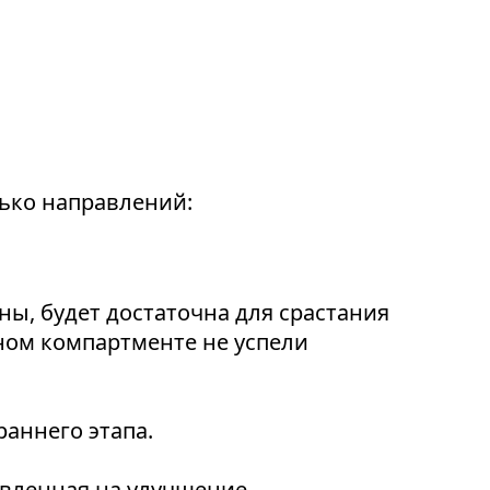
лько направлений:
ы, будет достаточна для срастания
ьном компартменте не успели
раннего этапа.
авленная на улучшение