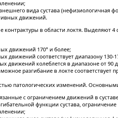
членении;
внешнего вида сустава (нефизиологичная фо
ктивных движений.
 контрактуры в области локтя. Выделяют 4 
ных движений 170° и более;
ых движений соответствует диапазону 130-17
ых движений колеблется в диапазоне от 90 д
можное разгибание в локте соответствует пр
тью патологических изменений. Основными
язанные с ограничением движений в суставе
згибательной функции сустава, ограничени
членении;