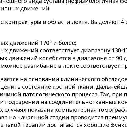
внешнего вида сустава (нефизиологичная фо
ктивных движений.
 контрактуры в области локтя. Выделяют 4 
ных движений 170° и более;
ых движений соответствует диапазону 130-17
ых движений колеблется в диапазоне от 90 д
можное разгибание в локте соответствует пр
вается на основании клинического обследо
оценить состояние костной ткани. Дальнейш
ичиной патологического процесса. Так, при
ри подозрении на соединительнотканные ко
х случаях показана компьютерная томограф
тава на начальной стадии проводится преи
е такой терапии достигаются хорошие функ