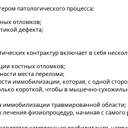
ером патологического процесса:
ных отломков;
тикой дефекта;
ических контрактур включает в себя неско
ции костных отломков;
ности места перелома;
ти иммобилизации, которая, с одной сторон
столько короткой, чтобы в мышечно-сухожил
;
а иммобилизации травмированной области;
лечения физиопроцедур, начиная с самого 
ствляется комплексная реабилитация, напр