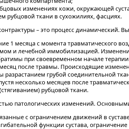
мышечного компартмента;
убцовых изменениях кожи, окружающей суста
ем рубцовой ткани в сухожилиях, фасциях.
нтрактуры – это процесс динамический. Вы
ение 1 месяца с момента травматического в
омом и лечебной иммобилизацией. Изменени
братимы при своевременном начале терапии
 1 месяц после травмы. Происходящие измен
ы разрастанием грубой соединительной тка
спустя несколько месяцев после травматичес
стягиванием) рубцовой ткани.
тью патологических изменений. Основными
язанные с ограничением движений в суставе
згибательной функции сустава, ограничени