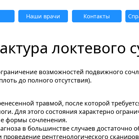
Наши врачи
Контакты
Спр
актура локтевого с
адать вопрос
Успешно
еудача
еудача
еудача
еудача
Запрос отклонен. Причина:
Запрос отклонен. Причина:
Запрос отклонен. Причина:
Запрос отклонен. Причина:
Запрос отправлен!
о ограничение возможностей подвижного соч
Мы свяжемся с вами в ближайшее время
Некорректно введен номер телефона
Не введено имя или вопрос
Не принято соглашение
Отклонена капча
лоть до полного отсутствия).
еренесенной травмой, после которой требует
ги. Для этого состояния характерно огран
Я принимаю
"Cоглашение
ие формы сочленения.
об обработке персональных данных."
агноза в большинстве случаев достаточно о
Отправить вопрос
 проведение рентгенологического сканиров