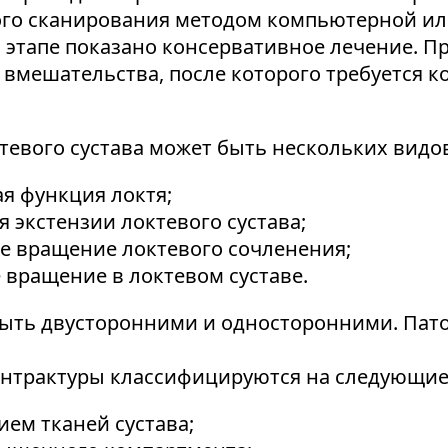
го сканирования методом компьютерной ил
 этапе показано консервативное лечение. П
 вмешательства, после которого требуется
тевого сустава может быть нескольких видо
я функция локтя;
 экстензии локтевого сустава;
е вращение локтевого сочленения;
вращение в локтевом суставе.
быть двусторонними и односторонними. Пат
онтрактуры классифицируются на следующие
ем тканей сустава;