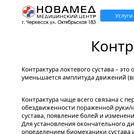
Услуги
Контр
З
Н
Н
Н
Н
Контрактура локтевого сустава – эт
уменьшается амплитуда движений (вп
Контрактура чаще всего связана с п
обездвиженности пораженной руки/но
сустава, появление болей и изменен
Для установления окончательного ди
определением биомеханики сустава и