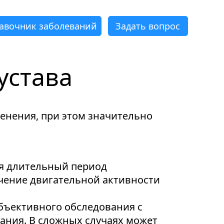
авочник заболеваний
Задать вопрос
устава
×
×
×
×
×
×
ленения, при этом значительно
ся длительный период
ичение двигательной активности
бъективного обследования с
ания. В сложных случаях может