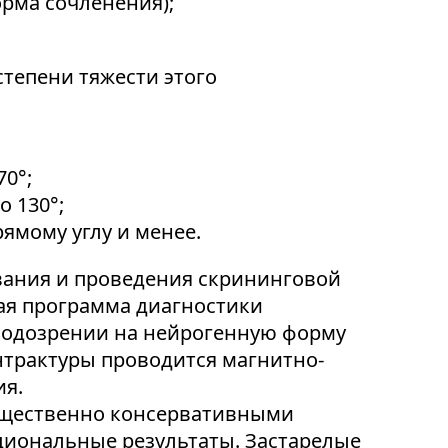
рма сочленения);
степени тяжести этого
0°;
о 130°;
ямому углу и менее.
вания и проведения скрининговой
ая программа диагностики
 подозрении на нейрогенную форму
нтрактуры проводится магнитно-
ия.
мущественно консервативными
циональные результаты. Застарелые