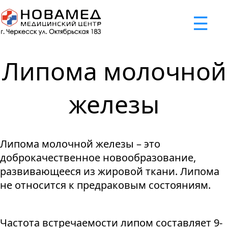
x
☰
×
×
×
×
×
×
Задать вопрос
Успешно
Неудача
Неудача
Неудача
Неудача
Запрос отклонен. Причина:
Запрос отклонен. Причина:
Запрос отклонен. Причина:
Запрос отклонен. Причина:
Запрос отправлен!
Липома молочной
Мы свяжемся с вами в ближайшее время
Некорректно введен номер телефона
Не введено имя или вопрос
Не принято соглашение
Отклонена капча
железы
Я принимаю
"Cоглашение
об обработке персональных
Липома молочной железы – это
данных."
доброкачественное новообразование,
Отправить вопрос
развивающееся из жировой ткани. Липома
не относится к предраковым состояниям.
Частота встречаемости липом составляет 9-