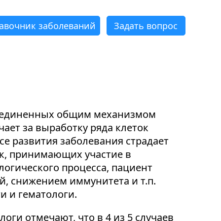
авочник заболеваний
Задать вопрос
×
×
×
×
×
×
бъединенных общим механизмом
ает за выработку ряда клеток
се развития заболевания страдает
к, принимающих участие в
логического процесса, пациент
, снижением иммунитета и т.п.
и и гематологи.
ги отмечают, что в 4 из 5 случаев