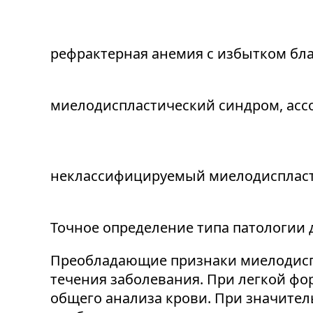
рефрактерная анемия с избытком блас
миелодиспластический синдром, асс
неклассифицируемый миелодиспласт
Точное определение типа патологии 
Преобладающие признаки миелодиспл
течения заболевания. При легкой фо
общего анализа крови. При значите