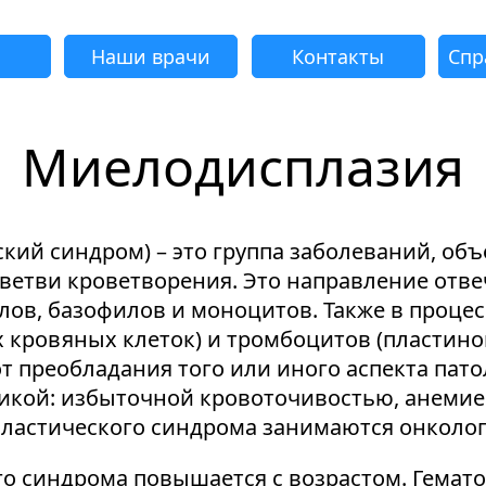
Наши врачи
Контакты
Спр
Миелодисплазия
адать вопрос
Успешно
еудача
еудача
еудача
еудача
Запрос отклонен. Причина:
Запрос отклонен. Причина:
Запрос отклонен. Причина:
Запрос отклонен. Причина:
Запрос отправлен!
кий синдром) – это группа заболеваний, о
Мы свяжемся с вами в ближайшее время
Некорректно введен номер телефона
Не введено имя или вопрос
Не принято соглашение
Отклонена капча
етви кроветворения. Это направление отвеч
ов, базофилов и моноцитов. Также в процес
 кровяных клеток) и тромбоцитов (пластино
т преобладания того или иного аспекта пато
Я принимаю
"Cоглашение
икой: избыточной кровоточивостью, анемией
об обработке персональных данных."
ластического синдрома занимаются онколог
Отправить вопрос
 синдрома повышается с возрастом. Гематоло