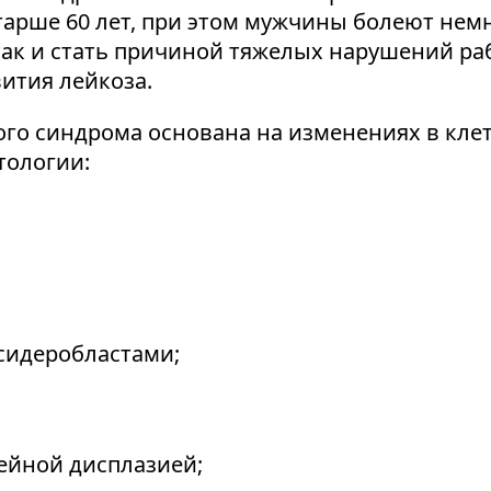
старше 60 лет, при этом мужчины болеют не
так и стать причиной тяжелых нарушений раб
ития лейкоза.
го синдрома основана на изменениях в клет
тологии:
сидеробластами;
ейной дисплазией;