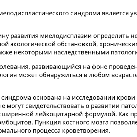
иелодиспластического синдрома является у
ну развития миелодисплазии определить не
ной экологической обстановкой, хроничес
акже некоторыми наследственными патолог
болевания, развивающийся на фоне проведе
тология может обнаружиться в любом возраст
синдрома основана на исследовании крови и
е могут свидетельствовать о развитии пато
сширенной лейкоцитарной формулой. Как пр
омбоцитов. Пункция костного мозга позволя
мального процесса кроветворения.