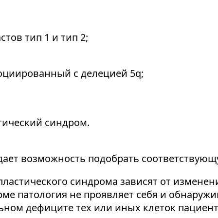
тов тип 1 и тип 2;
оциированный с делецией 5q;
ический синдром.
дает возможность подобрать соответствующ
астического синдрома зависят от изменени
рме патология не проявляет себя и обнаруж
льном дефиците тех или иных клеток пациен