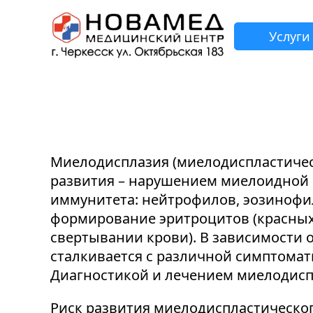
Услуги
З
Н
Н
Н
Н
Миелодисплазия (миелодиспластичес
развития – нарушением миелоидной в
иммунитета: нейтрофилов, эозинофил
формирование эритроцитов (красных
свертывании крови). В зависимости о
сталкивается с различной симптомат
Диагностикой и лечением миелодисп
Риск развития миелодиспластического