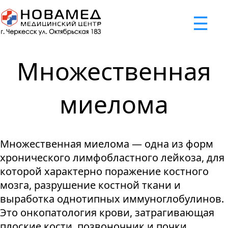
x
☰
×
×
×
×
×
×
Задать вопрос
Успешно
Неудача
Неудача
Неудача
Неудача
Запрос отклонен. Причина:
Запрос отклонен. Причина:
Запрос отклонен. Причина:
Запрос отклонен. Причина:
Запрос отправлен!
Множественная
Мы свяжемся с вами в ближайшее время
Некорректно введен номер телефона
Не введено имя или вопрос
Не принято соглашение
Отклонена капча
миелома
Я принимаю
"Cоглашение
об обработке персональных
Множественная миелома — одна из форм
данных."
хронического лимфобластного лейкоза, для
Отправить вопрос
которой характерно поражение костного
мозга, разрушение костной ткани и
выработка однотипных иммуноглобулинов.
Это онкопатология крови, затрагивающая
плоские кости, позвоночник и почки.