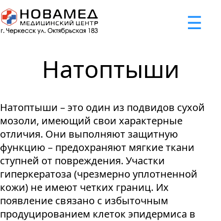
x
☰
×
×
×
×
×
×
Задать вопрос
Успешно
Неудача
Неудача
Неудача
Неудача
Запрос отклонен. Причина:
Запрос отклонен. Причина:
Запрос отклонен. Причина:
Запрос отклонен. Причина:
Запрос отправлен!
Натоптыши
Мы свяжемся с вами в ближайшее время
Некорректно введен номер телефона
Не введено имя или вопрос
Не принято соглашение
Отклонена капча
Натоптыши – это один из подвидов сухой
Я принимаю
"Cоглашение
мозоли, имеющий свои характерные
об обработке персональных
отличия. Они выполняют защитную
данных."
функцию – предохраняют мягкие ткани
ступней от повреждения. Участки
Отправить вопрос
гиперкератоза (чрезмерно уплотненной
кожи) не имеют четких границ. Их
появление связано с избыточным
продуцированием клеток эпидермиса в