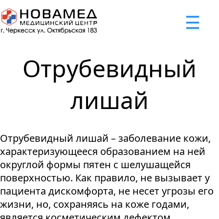
x
☰
×
×
×
×
×
×
Задать вопрос
Успешно
Неудача
Неудача
Неудача
Неудача
Запрос отклонен. Причина:
Запрос отклонен. Причина:
Запрос отклонен. Причина:
Запрос отклонен. Причина:
Запрос отправлен!
Отрубевидный
Мы свяжемся с вами в ближайшее время
Некорректно введен номер телефона
Не введено имя или вопрос
Не принято соглашение
Отклонена капча
лишай
Я принимаю
"Cоглашение
об обработке персональных
Отрубевидный лишай – заболевание кожи,
данных."
характеризующееся образованием на ней
Отправить вопрос
округлой формы пятен с шелушащейся
поверхностью. Как правило, не вызывает у
пациента дискомфорта, не несет угрозы его
жизни, но, сохраняясь на коже годами,
является косметическим дефектом,