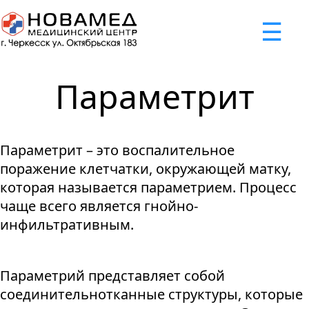
x
☰
×
×
×
×
×
×
Задать вопрос
Успешно
Неудача
Неудача
Неудача
Неудача
Запрос отклонен. Причина:
Запрос отклонен. Причина:
Запрос отклонен. Причина:
Запрос отклонен. Причина:
Запрос отправлен!
Параметрит
Мы свяжемся с вами в ближайшее время
Некорректно введен номер телефона
Не введено имя или вопрос
Не принято соглашение
Отклонена капча
Параметрит – это воспалительное
Я принимаю
"Cоглашение
поражение клетчатки, окружающей матку,
об обработке персональных
которая называется параметрием. Процесс
данных."
чаще всего является гнойно-
инфильтративным.
Отправить вопрос
Параметрий представляет собой
соединительнотканные структуры, которые