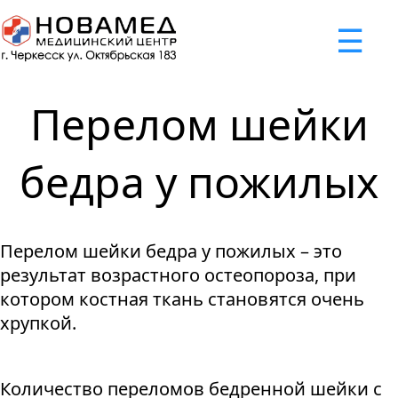
x
☰
×
×
×
×
×
×
Задать вопрос
Успешно
Неудача
Неудача
Неудача
Неудача
Запрос отклонен. Причина:
Запрос отклонен. Причина:
Запрос отклонен. Причина:
Запрос отклонен. Причина:
Запрос отправлен!
Перелом шейки
Мы свяжемся с вами в ближайшее время
Некорректно введен номер телефона
Не введено имя или вопрос
Не принято соглашение
Отклонена капча
бедра у пожилых
Я принимаю
"Cоглашение
об обработке персональных
Перелом шейки бедра у пожилых – это
данных."
результат возрастного остеопороза, при
Отправить вопрос
котором костная ткань становятся очень
хрупкой.
Количество переломов бедренной шейки с