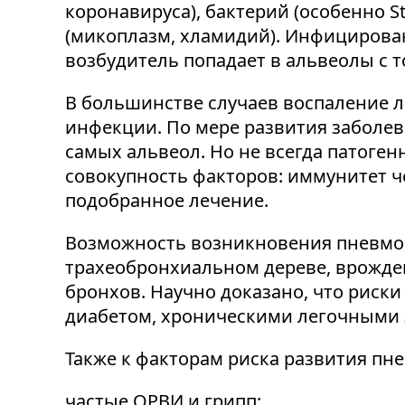
коронавируса), бактерий (особенно S
(микоплазм, хламидий). Инфицирова
возбудитель попадает в альвеолы с 
В большинстве случаев воспаление л
инфекции. По мере развития заболе
самых альвеол. Но не всегда патог
совокупность факторов: иммунитет ч
подобранное лечение.
Возможность возникновения пневмони
трахеобронхиальном дереве, врожде
бронхов. Научно доказано, что риск
диабетом, хроническими легочными 
Также к факторам риска развития пн
частые ОРВИ и грипп;