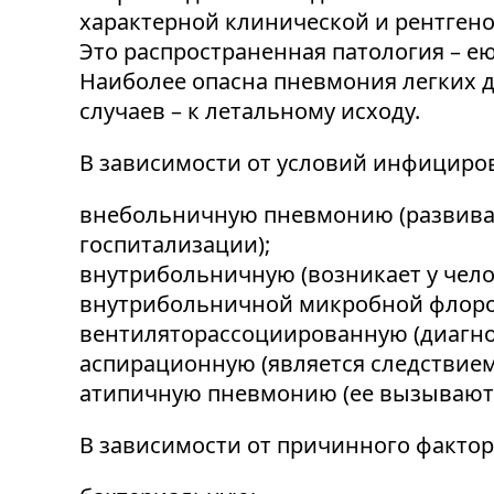
характерной клинической и рентгено
Это распространенная патология – ею
Наиболее опасна пневмония легких д
случаев – к летальному исходу.
В зависимости от условий инфициро
внебольничную пневмонию (развивает
госпитализации);
внутрибольничную (возникает у чело
внутрибольничной микробной флорой,
вентиляторассоциированную (диагнос
аспирационную (является следствием
атипичную пневмонию (ее вызывают 
В зависимости от причинного факто