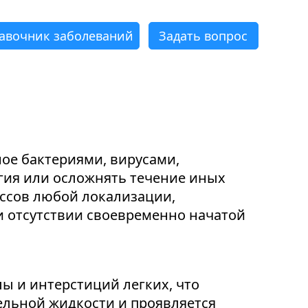
авочник заболеваний
Задать вопрос
×
×
×
×
×
×
ое бактериями, вирусами,
гия или осложнять течение иных
ссов любой локализации,
и отсутствии своевременно начатой
ы и интерстиций легких, что
ельной жидкости и проявляется