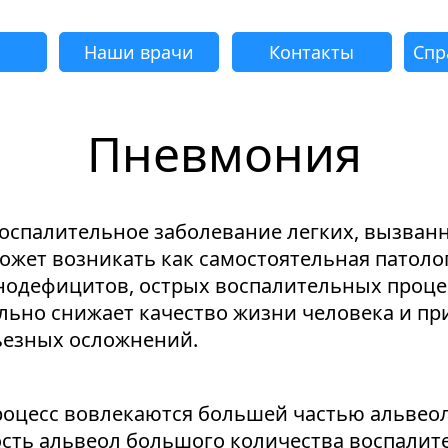
Наши врачи
Контакты
Спр
Пневмония
адать вопрос
Успешно
еудача
еудача
еудача
еудача
Запрос отклонен. Причина:
Запрос отклонен. Причина:
Запрос отклонен. Причина:
Запрос отклонен. Причина:
Запрос отправлен!
спалительное заболевание легких, вызванн
Мы свяжемся с вами в ближайшее время
Некорректно введен номер телефона
Не введено имя или вопрос
Не принято соглашение
Отклонена капча
ожет возникать как самостоятельная патоло
унодефицитов, острых воспалительных проце
льно снижает качество жизни человека и пр
ьезных осложнений.
Я принимаю
"Cоглашение
об обработке персональных данных."
оцесс вовлекаются большей частью альвеол
Отправить вопрос
сть альвеол большого количества воспалит