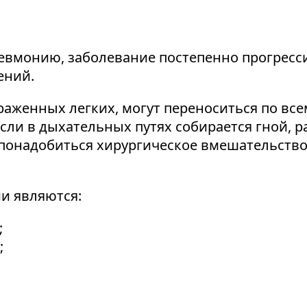
невмонию, заболевание постепенно прогресс
ений.
раженных легких, могут переноситься по все
сли в дыхательных путях собирается гной, р
 понадобиться хирургическое вмешательство
и являются:
;
;