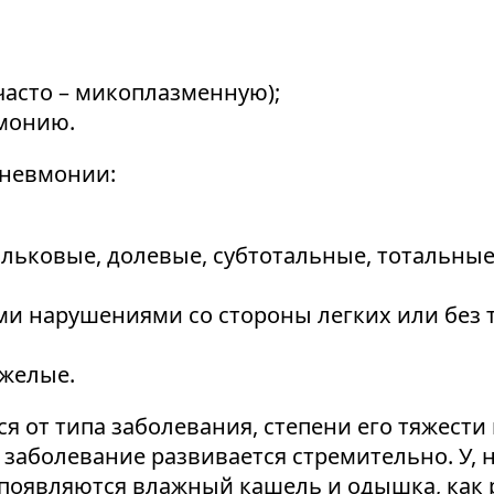
асто – микоплазменную);
монию.
пневмонии:
льковые, долевые, субтотальные, тотальные
 нарушениями со стороны легких или без 
яжелые.
 от типа заболевания, степени его тяжести 
аболевание развивается стремительно. У, н
 появляются влажный кашель и одышка, как