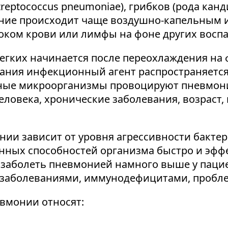
treptococcus pneumoniae), грибков (рода кан
ние происходит чаще воздушно-капельным и
током крови или лимфы на фоне других восп
егких начинается после переохлаждения на
вания инфекционный агент распространяется
енные микроорганизмы провоцируют пневмони
еловека, хронические заболевания, возраст
и зависит от уровня агрессивности бактери
нных способностей организма быстро и эфф
и заболеть пневмонией намного выше у пац
заболеваниями, иммунодефицитами, проблем
евмонии относят: