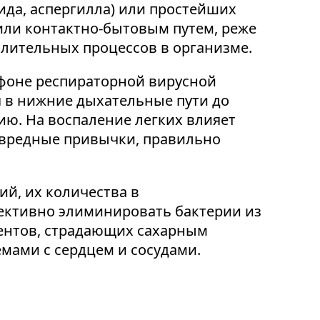
дида, аспергилла) или простейших
ли контактно-бытовым путем, реже
алительных процессов в организме.
 фоне респираторной вирусной
 в нижние дыхательные пути до
ю. На воспаление легких влияет
, вредные привычки, правильно
й, их количества в
ективно элиминировать бактерии из
иентов, страдающих сахарным
ами с сердцем и сосудами.