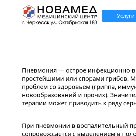
Услуги
З
Н
Н
Н
Н
Пневмония — острое инфекционно-во
простейшими или спорами грибов. М
проблем со здоровьем (гриппа, имм
новообразований и прочих). Значите
терапии может приводить к ряду сер
При пневмонии в воспалительный пр
сопровождается с выделением в поло