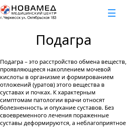
x
☰
×
×
×
×
×
×
Задать вопрос
Успешно
Неудача
Неудача
Неудача
Неудача
Запрос отклонен. Причина:
Запрос отклонен. Причина:
Запрос отклонен. Причина:
Запрос отклонен. Причина:
Запрос отправлен!
Подагра
Мы свяжемся с вами в ближайшее время
Некорректно введен номер телефона
Не введено имя или вопрос
Не принято соглашение
Отклонена капча
Подагра – это расстройство обмена веществ,
Я принимаю
"Cоглашение
проявляющееся накоплением мочевой
об обработке персональных
кислоты в организме и формированием
данных."
отложений (уратов) этого вещества в
суставах и почках. К характерным
Отправить вопрос
симптомам патологии врачи относят
болезненность и опухание суставов. Без
своевременного лечения пораженные
суставы деформируются, а неблагоприятное