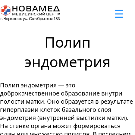
x
☰
×
×
×
×
×
×
Задать вопрос
Успешно
Неудача
Неудача
Неудача
Неудача
Запрос отклонен. Причина:
Запрос отклонен. Причина:
Запрос отклонен. Причина:
Запрос отклонен. Причина:
Запрос отправлен!
Полип
Мы свяжемся с вами в ближайшее время
Некорректно введен номер телефона
Не введено имя или вопрос
Не принято соглашение
Отклонена капча
эндометрия
Я принимаю
"Cоглашение
об обработке персональных
Полип эндометрия — это
данных."
доброкачественное образование внутри
Отправить вопрос
полости матки. Оно образуется в результате
гиперплазии клеток базального слоя
эндометрия (внутренней выстилки матки).
На стенке органа может формироваться
один или множество полипов. В последнем