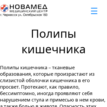
x
☰
×
×
×
×
×
×
Задать вопрос
Успешно
Неудача
Неудача
Неудача
Неудача
Запрос отклонен. Причина:
Запрос отклонен. Причина:
Запрос отклонен. Причина:
Запрос отклонен. Причина:
Запрос отправлен!
Полипы
Мы свяжемся с вами в ближайшее время
Некорректно введен номер телефона
Не введено имя или вопрос
Не принято соглашение
Отклонена капча
кишечника
Я принимаю
"Cоглашение
об обработке персональных
Полипы кишечника – тканевые
данных."
образования, которые произрастают из
Отправить вопрос
слизистой оболочки кишечника в его
просвет. Протекают, как правило,
бессимптомно, иногда проявляют себя
нарушением стула и примесью в нем крови,
а также болью в животе. Опасность этих