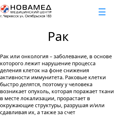
x
☰
×
×
×
×
×
×
Задать вопрос
Успешно
Неудача
Неудача
Неудача
Неудача
Запрос отклонен. Причина:
Запрос отклонен. Причина:
Запрос отклонен. Причина:
Запрос отклонен. Причина:
Запрос отправлен!
Рак
Мы свяжемся с вами в ближайшее время
Некорректно введен номер телефона
Не введено имя или вопрос
Не принято соглашение
Отклонена капча
Рак или онкология – заболевание, в основе
Я принимаю
"Cоглашение
которого лежит нарушение процесса
об обработке персональных
деления клеток на фоне снижения
данных."
активности иммунитета. Раковые клетки
быстро делятся, поэтому у человека
Отправить вопрос
возникает опухоль, которая поражает ткани
в месте локализации, прорастает в
окружающие структуры, разрушая и/или
сдавливая их, а также за счет