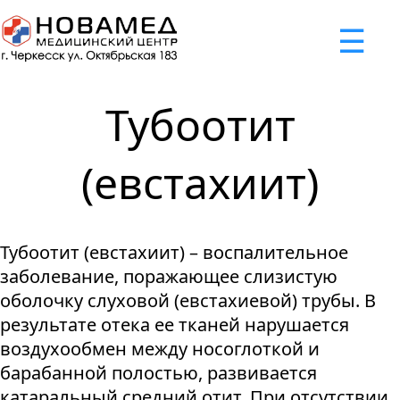
x
☰
×
×
×
×
×
×
Задать вопрос
Успешно
Неудача
Неудача
Неудача
Неудача
Запрос отклонен. Причина:
Запрос отклонен. Причина:
Запрос отклонен. Причина:
Запрос отклонен. Причина:
Запрос отправлен!
Тубоотит
Мы свяжемся с вами в ближайшее время
Некорректно введен номер телефона
Не введено имя или вопрос
Не принято соглашение
Отклонена капча
(евстахиит)
Я принимаю
"Cоглашение
об обработке персональных
Тубоотит (евстахиит) – воспалительное
данных."
заболевание, поражающее слизистую
Отправить вопрос
оболочку слуховой (евстахиевой) трубы. В
результате отека ее тканей нарушается
воздухообмен между носоглоткой и
барабанной полостью, развивается
катаральный средний отит. При отсутствии