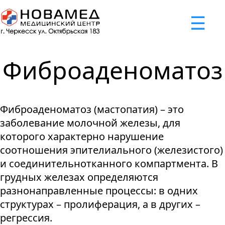
x
☰
×
×
×
×
×
×
Задать вопрос
Успешно
Неудача
Неудача
Неудача
Неудача
Запрос отклонен. Причина:
Запрос отклонен. Причина:
Запрос отклонен. Причина:
Запрос отклонен. Причина:
Запрос отправлен!
Фиброаденоматоз
Мы свяжемся с вами в ближайшее время
Некорректно введен номер телефона
Не введено имя или вопрос
Не принято соглашение
Отклонена капча
Фиброаденоматоз (мастопатия) – это
Я принимаю
"Cоглашение
заболевание молочной железы, для
об обработке персональных
которого характерно нарушение
данных."
соотношения эпителиального (железистого)
и соединительнотканного компартмента. В
Отправить вопрос
грудных железах определяются
разнонаправленные процессы: в одних
структурах – пролиферация, а в других –
регрессия.