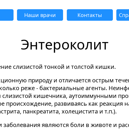
Наши врачи
Контакты
Спр
Энтероколит
адать вопрос
Успешно
еудача
еудача
еудача
еудача
Запрос отклонен. Причина:
Запрос отклонен. Причина:
Запрос отклонен. Причина:
Запрос отклонен. Причина:
Запрос отправлен!
ение слизистой тонкой и толстой кишки.
Мы свяжемся с вами в ближайшее время
Некорректно введен номер телефона
Не введено имя или вопрос
Не принято соглашение
Отклонена капча
ционную природу и отличается острым тече
сколько реже - бактериальные агенты. Неи
 слизистой кишечника, аутоиммунными проц
ое происхождение, развиваясь как реакция
Я принимаю
"Cоглашение
трита, панкреатита, холецистита и т.п.).
об обработке персональных данных."
Отправить вопрос
аболевания являются боли в животе и расст