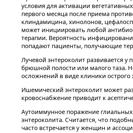
условия для активации вегетативных
первого месяца после приема проти
клиндамицина, хинолонов, цефалоспор
может инициировать любой антибиот
терапии. Вероятность инфицирования C
попадают пациенты, получающие те
Лучевой энтероколит развивается у 
брюшной полости или малого таза. Н
осложнений в виде клиники острого
Ишемический энтероколит может раз
кровоснабжение приводит к асептич
Аутоиммунное поражение глиальных 
энтероколита. Считается, что подоб
часто встречается у женщин и ассоц