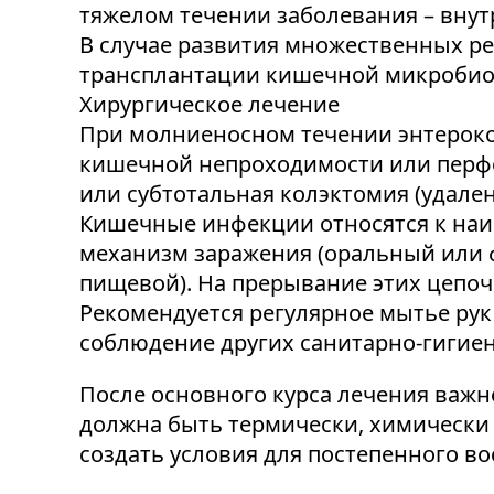
тяжелом течении заболевания – внут
В случае развития множественных р
трансплантации кишечной микробио
Хирургическое лечение
При молниеносном течении энтероко
кишечной непроходимости или перфо
или субтотальная колэктомия (удале
Кишечные инфекции относятся к наи
механизм заражения (оральный или 
пищевой). На прерывание этих цепо
Рекомендуется регулярное мытье рук
соблюдение других санитарно-гигие
После основного курса лечения важ
должна быть термически, химически 
создать условия для постепенного в