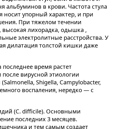
я альбуминов в крови. Частота стула
ея носит упорный характер, и при
шения. При тяжелом течении
 высокая лихорадка, одышка ,
ьные электролитные расстройства. У
ая дилатация толстой кишки даже
 последнее время растет
и после вирусной этиологии
monella, Shigellа, Campуlobacter,
истемного воспаления, нередко — с
 (C. difficile). Основными
ение последних 3 месяцев.
ишечника и тем самым создает