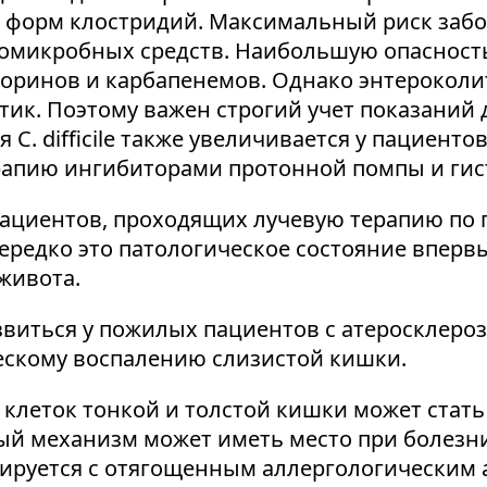
 форм клостридий. Максимальный риск забо
вомикробных средств. Наибольшую опасност
инов и карбапенемов. Однако энтероколит, в
ик. Поэтому важен строгий учет показаний
. difficile также увеличивается у пациентов 
рапию ингибиторами протонной помпы и ги
пациентов, проходящих лучевую терапию по
ередко это патологическое состояние впервы
 живота.
виться у пожилых пациентов с атеросклеро
ескому воспалению слизистой кишки.
клеток тонкой и толстой кишки может стать
ный механизм может иметь место при болезн
иируется с отягощенным аллергологическим