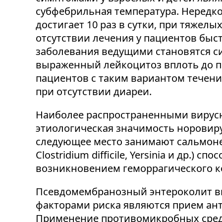
субфебрильная температура. Нередко
достигает 10 раз в сутки, при тяжелы
отсутствии лечения у пациентов бы
заболевания ведущими становятся си
выраженный лейкоцитоз вплоть до п
пациентов с таким вариантом течени
при отсутствии диареи.
Наиболее распространенными вирусн
этиологическая значимость норовиру
следующее место занимают сальмонелл
Clostridium difficile, Yersinia и др.
возникновением геморрагического ко
Псевдомембранозный энтероколит выз
факторами риска являются прием ант
Применение противомикробных средс