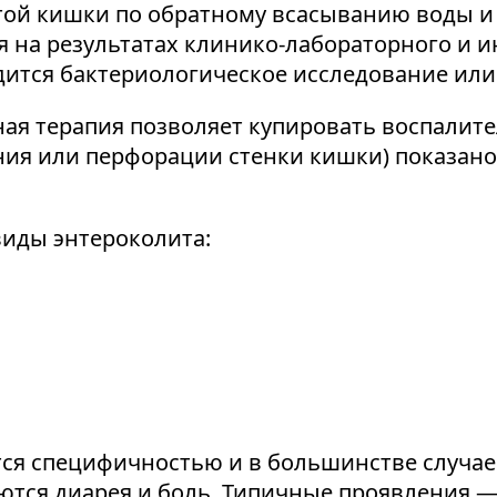
той кишки по обратному всасыванию воды и
я на результатах клинико-лабораторного и 
ится бактериологическое исследование или
ая терапия позволяет купировать воспалит
ния или перфорации стенки кишки) показано
иды энтероколита:
ся специфичностью и в большинстве случаев
ются диарея и боль. Типичные проявления —