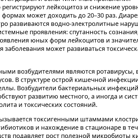
 регистрируют лейкоцитоз и снижение уровн
х формах может доходить до 20–30 раз. Диар
стро развиваются водно-электролитные нару
стемные проявления: спутанность сознания,
оявления юных форм лейкоцитов и значител
я заболевания может развиваться токсическ
ыми возбудителями являются ротавирусы, в
сов. В структуре острой кишечной инфекци
ы. Возбудители бактериальных инфекций (Sal
) способствуют развитию местного, а иногда и с
лита и токсических состояний.
ывается токсигенными штаммами клостридий
ибиотиков и нахождение в стационаре в теч
тв подавляет рост полезной микробиоты к