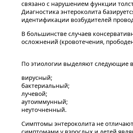
связано с нарушением функции толс
Диагностика энтероколита базируетс
идентификации возбудителей провод
В большинстве случаев консервативн
осложнений (кровотечения, прободе
По этиологии выделяют следующие в
вирусный;
бактериальный;
лучевой;
аутоиммунный;
неуточненный.
Симптомы энтероколита не отличают
симптомами у взрослых и детей явля