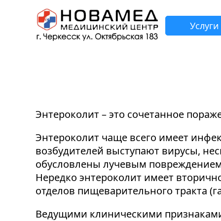
Услуги
З
Н
Н
Н
Н
Энтероколит – это сочетанное пораж
Энтероколит чаще всего имеет инфек
возбудителей выступают вирусы, не
обусловлены лучевым повреждением
Нередко энтероколит имеет вторичн
отделов пищеварительного тракта (гас
Ведущими клиническими признаками з