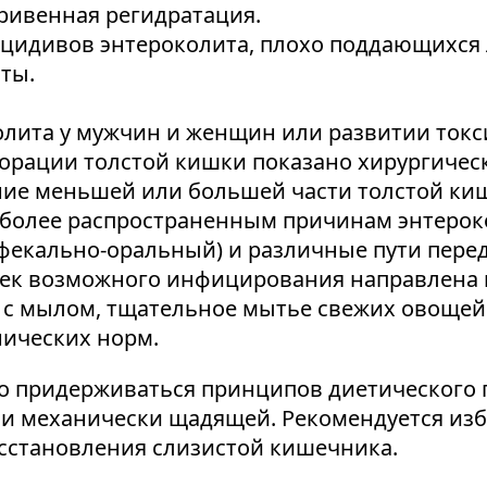
ривенная регидратация.
ецидивов энтероколита, плохо поддающихс
ты.
лита у мужчин и женщин или развитии токс
рации толстой кишки показано хирургическ
ние меньшей или большей части толстой киш
более распространенным причинам энтероко
фекально-оральный) и различные пути перед
чек возможного инфицирования направлена 
 с мылом, тщательное мытье свежих овощей
нических норм.
но придерживаться принципов диетического 
и механически щадящей. Рекомендуется избе
осстановления слизистой кишечника.