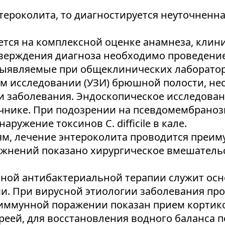
тероколита, то диагностируется неуточненна
тся на комплексной оценке анамнеза, клин
верждения диагноза необходимо проведени
выявляемые при общеклинических лаборатор
м исследовании (УЗИ) брюшной полости, не
ти заболевания. Эндоскопическое исследова
чнике. При подозрении на псевдомембрано
ружение токсинов C. difficile в кале.
м, лечение энтероколита проводится преи
ожнений показано хирургическое вмешатель
ной антибактериальной терапии служит осн
и. При вирусной этиологии заболевания про
оиммунной поражении показан прием кортик
реей, для восстановления водного баланса п